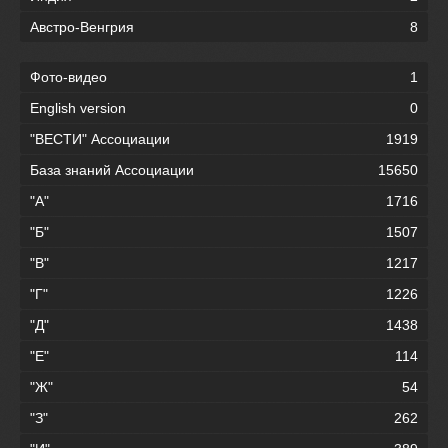
Австро-Венгрия
8
Фото-видео
1
English version
0
"ВЕСТИ" Ассоциации
1919
База знаний Ассоциации
15650
"А"
1716
"Б"
1507
"В"
1217
"Г"
1226
"Д"
1438
"Е"
114
"Ж"
54
"З"
262