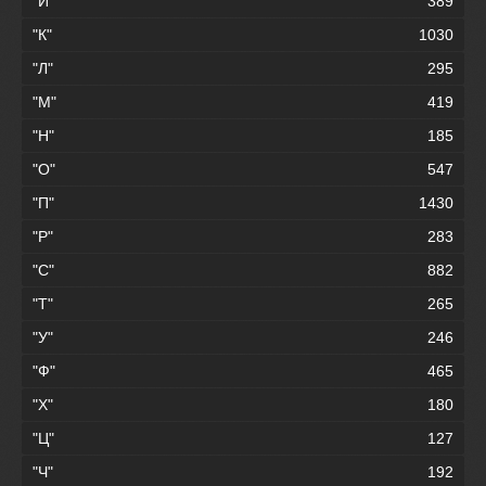
"И"
389
"К"
1030
"Л"
295
"М"
419
"Н"
185
"О"
547
"П"
1430
"Р"
283
"С"
882
"Т"
265
"У"
246
"Ф"
465
"Х"
180
"Ц"
127
"Ч"
192