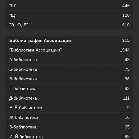
"Ш"
446
"Щ"
120
"Э, Ю, Я"
610
Библиография Ассоциации
315
"Библиотека Ассоциации"
1944
А-библиотека
48
Б-библиотека
75
В-библиотека
96
Г-библиотека
83
Д-библиотека
111
Е, Ё-библиотека
9
Ж-библиотека
16
З-библиотека
65
И, Й-библиотека
89