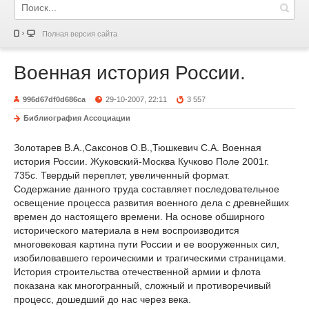
Полная версия сайта
Военная история России.
996d67df0d686ca
29-10-2007, 22:11
3 557
Библиография Ассоциации
Золотарев В.А.,Саксонов О.В.,Тюшкевич С.А. Военная
история России. Жуковский-Москва Кучково Поле 2001г.
735с. Твердый переплет, увеличенный формат.
Содержание данного труда составляет последовательное
освещение процесса развития военного дела с древнейших
времен до настоящего времени. На основе обширного
исторического материала в нем воспроизводится
многовековая картина пути России и ее вооруженных сил,
изобиловавшего героическими и трагическими страницами.
История строительства отечественной армии и флота
показана как многогранный, сложный и противоречивый
процесс, дошедший до нас через века.