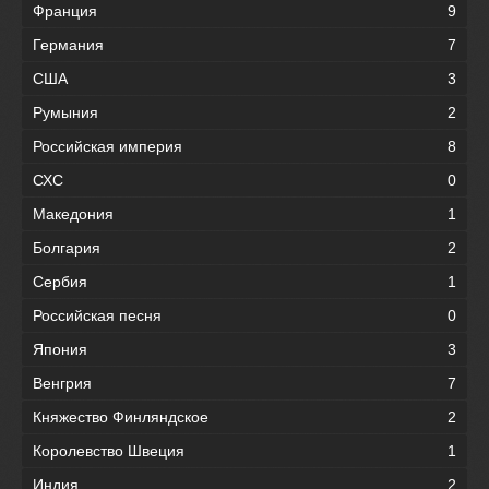
Франция
9
Германия
7
США
3
Румыния
2
Российская империя
8
СХС
0
Македония
1
Болгария
2
Сербия
1
Российская песня
0
Япония
3
Венгрия
7
Княжество Финляндское
2
Королевство Швеция
1
Индия
2