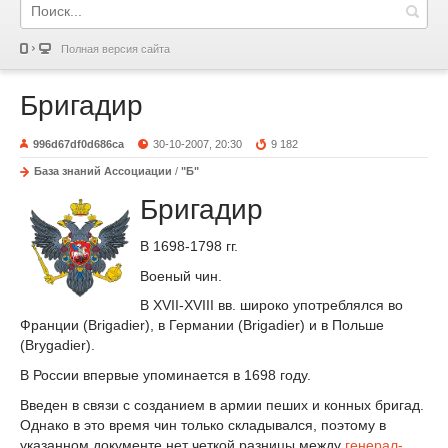
Полная версия сайта
Бригадир
996d67df0d686ca
30-10-2007, 20:30
9 182
База знаний Ассоциации
/
"Б"
Бригадир
В 1698-1798 гг.
Военый чин.
В XVII-XVIII вв. широко употреблялся во
Франции (Brigadier), в Германии (Brigadier) и в Польше
(Brygadier).
В России впервые упоминается в 1698 году.
Введен в связи с созданием в армии пеших и конных бригад.
Однако в это время чин только складывался, поэтому в
указанном документе нет четкой разницы между
генерал-