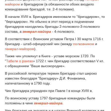
майором
и бригадиром (в обязанности обоих входило
командование бригадой, т.е. 2-4 полками).
В начале XVIII в. Бригадиров именовали то "бригадиром», то
"бергадиром». Но обычно в этот период в подчинении
бригадиров находились бригады 2-полкового-3-полкового
состава, а
генерал-майора
- 4-полкового.
В соответствии с Воинским уставом Петра I 30 марта 1716 г.
бригадир - штаб-офицерский чин (между
полковником
и
генерал-майором
).
Также чин упомянут в Книге - уставе морском 1720. По
"
Табели о рангах
» 1722 г. чин бригадир соответствовал V кл.
с обращением "Ваше высокородие».
В российской литературе термин Бригадир стал широко
известен благодаря "Бригадиру» Д.И. Фонвизина,
напечатанному в 1790 году.
Чин бригадира упразднен при Павле I в конце XVIII в.
По воинскому уставу 1797 бригадные командиры были
положены в чине
генерал-майора
.
Чин бригадир не значится и в штатах Военной коллегии и ее