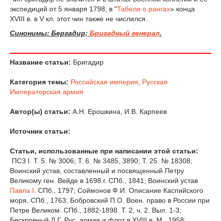
экспедиций от 5 января 1798; в "
Табели о рангах
» конца
XVIII в. в V кл. этот чин также не числился.
Синонимы: Бергадир;
Бригадный генерал
.
Название статьи:
Бригадир
Категория темы:
Российская империя
,
Русская
Императорская армия
Автор(ы) статьи:
А.Н. Ерошкина, И.В. Карпеев
Источник статьи:
Статьи, использованные при написании этой статьи:
ПСЗ I. Т. 5. № 3006; Т. 6. № 3485, 3890; Т. 25. № 18308;
Воинский устав, составленный и посвященный Петру
Великому ген. Вейде в 1698 г. СПб., 1841; Воинский устав
Павла I
. СПб., 1797; Соймонов Ф.И. Описание Каспийского
моря. СПб., 1763; Бобровский П.О. Воен. право в России при
Петре Великом. СПб., 1882-1898. Т. 2, ч. 2. Вып. 1-3;
Бескровный Л.Г. Рус. армия и флот в XVIII в. М., 1958;