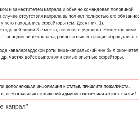
ком и заместителем капрала и обычно командовал половиной
 в случае отсутствия капрала выполнял полностью его обязаннос
у него находились ефрейторы (см. Десятник. 1).
сходящей линии 3-е место, начиная с рядового. Нижестоящими
 "Господин вице-капрал», равно- и вышестоящие обращались к
года кавалергардской роты вице-капральский чин был окончател
 в др. частях войск выполняли самые опытные ефрейторы.
или дополняющая информация к статье, пришлите пожалуйста.
, персональных сообщений администратору или автору статьи!
е-капрал"