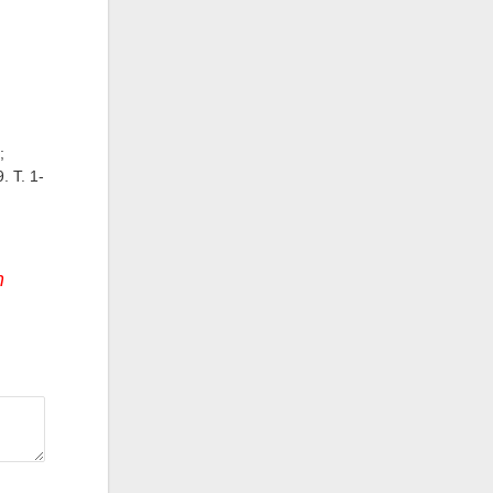
;
 Т. 1-
т