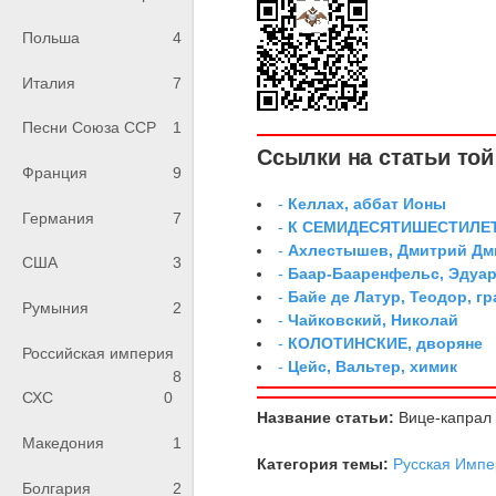
Польша
4
Италия
7
Песни Союза ССР
1
Ссылки на статьи той 
Франция
9
-
Келлах, аббат Ионы
Германия
7
-
К СЕМИДЕСЯТИШЕСТИЛЕ
-
Ахлестышев, Дмитрий Дми
США
3
-
Баар-Бааренфельс, Эдуа
-
Байе де Латур, Теодор, 
Румыния
2
-
Чайковский, Николай
-
КОЛОТИНСКИЕ, дворяне
Российская империя
-
Цейс, Вальтер, химик
8
СХС
0
Название статьи:
Вице-капрал
Македония
1
Категория темы:
Русская Импе
Болгария
2