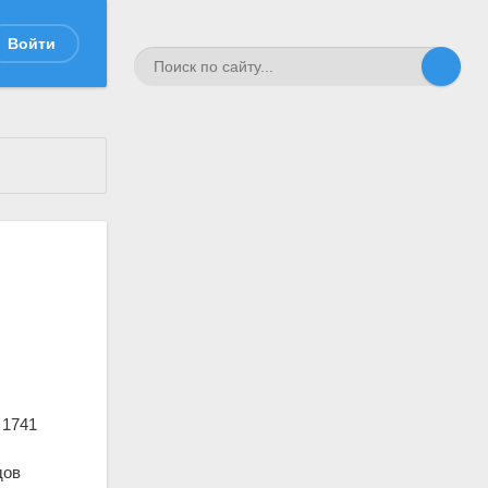
Войти
 1741
дов