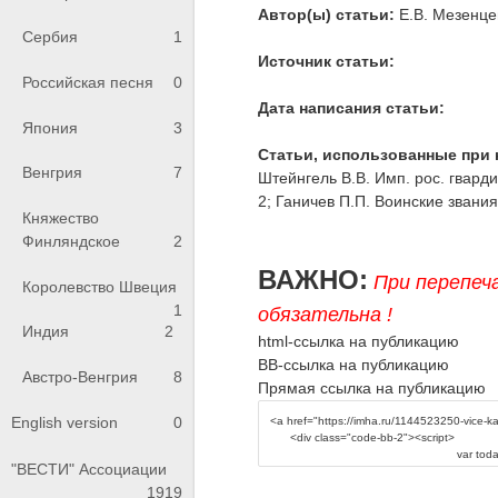
Автор(ы) статьи:
Е.В. Мезенце
Сербия
1
Источник статьи:
Российская песня
0
Дата написания статьи:
Япония
3
Статьи, использованные при 
Венгрия
7
Штейнгель В.В. Имп. рос. гварди
2; Ганичев П.П. Воинские звания
Княжество
Финляндское
2
ВАЖНО:
При перепеч
Королевство Швеция
1
обязательна !
Индия
2
html-ссылка на публикацию
BB-ссылка на публикацию
Австро-Венгрия
8
Прямая ссылка на публикацию
English version
0
"ВЕСТИ" Ассоциации
1919