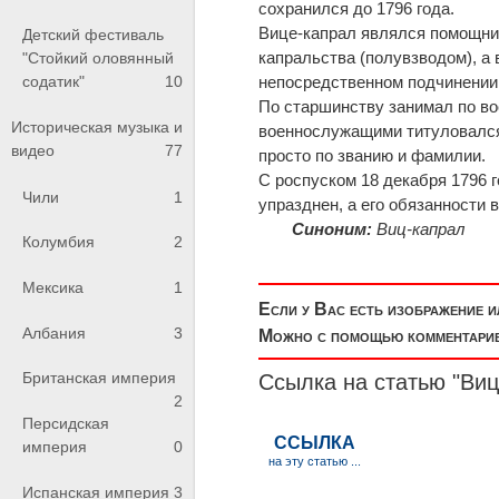
сохранился до 1796 года.
Вице-капрал являлся помощни
Детский фестиваль
капральства (полувзводом), а
"Стойкий оловянный
содатик"
10
непосредственном подчинении 
По старшинству занимал по во
Историческая музыка и
военнослужащими титуловался
видео
77
просто по званию и фамилии.
С роспуском 18 декабря 1796 
Чили
1
упразднен, а его обязанности
Синоним:
Виц-капрал
Колумбия
2
Мексика
1
Если у Вас есть изображение 
Албания
3
Можно с помощью комментариев
Британская империя
Ссылка на статью "Виц
2
Персидская
империя
0
Испанская империя
3