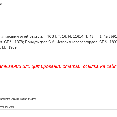
в
написании этой статьи:
ПСЗ I. Т. 16. № 11614; Т. 43, ч. 1. № 5591
я. СПб., 1878; Панчулидзев С.А. История кавалергардов. СПб., 1899.
. М., 1989.
атывании или цитировании статьи, ссылка на сай