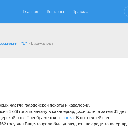
Главная
Контакты
Правила
ссоциации
»
"В"
» Вице-капрал
орых частях гвардейской пехоты и кавалерии.
юня 1728 года поначалу в кавалергардской роте, а затем 31 дек.
надерской роте Преображенского
полка
. В последней с ее
62 году чин Вице-капрала был упразднен, но среди кавалергар