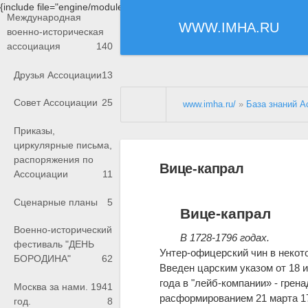
{include file="engine/modules/saperu/head.php"}
Международная
WWW.IMHA.RU
военно-историческая
ассоциация
140
Друзья Ассоциации
13
Совет Ассоциации
25
www.imha.ru/
»
База знаний А
Приказы,
циркулярные письма,
распоряжения по
Вице-капрал
Ассоциации
11
Сценарные планы
5
Вице-капрал
Военно-исторический
В 1728-1796 годах.
фестиваль "ДЕНЬ
Унтер-офицерский чин в некот
БОРОДИНА"
62
Введен царским указом от 18 и
года в "лейб-компании» - гре
Москва за нами. 1941
расформированием 21 марта 17
год.
8