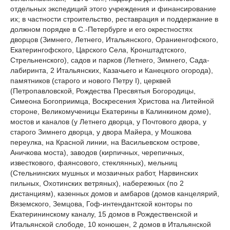
отдельных экспедиций этого учреждения и финансирование
их; в частности строительство, реставрация и поддержание в
должном порядке в С.-Петербурге и его окрестностях
дворцов (Зимнего, Летнего, Итальянского, Ораниенгофского,
Екатерингофского, Царского Села, Кронштадтского,
Стрельненского), садов и парков (Летнего, Зимнего, Сада-
лабиринта, 2 Итальянских, Казачьего и Канецкого огорода),
памятников (старого и нового Петру I), церквей
(Петропавловской, Рождества Пресвятыя Богородицы,
Симеона Богоприимца, Воскресения Христова на Литейной
стороне, Великомученицы Екатерины в Калинкином доме),
мостов и каналов (у Летнего дворца, у Почтового двора, у
старого Зимнего дворца, у двора Майера, у Мошкова
переулка, на Красной линии, на Васильевском острове,
Аничкова моста), заводов (кирпичных, черепичных,
известкового, фаянсового, стеклянных), мельниц
(Стельнинских мушных и мозаичных работ, Нарвинских
пильных, Охотинских ветряных), набережных (по 2
дистанциям), казенных домов и амбаров (домов канцелярий,
Вяземского, Земцова, Гоф-интендантской конторы по
Екатерининскому каналу, 15 домов в Рождественской и
Итальянской слободе, 10 конюшен, 2 домов в Итальянской