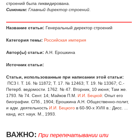
строений была ликвидирована.
Синоним:
Главный директор строений
.
Название статьи:
Генеральный директор строений
Категория темы:
Российская империя
Автор(ы) статьи:
А.Н. Ерошкина
Источник статьи:
Статьи, использованные при написании этой статьи:
ПСЗ I. Т. 16. № 11872; Т. 17. № 12463; Т. 19. № 13367; С.-
Петерб. ведомости. 1762. № 47. Вторник, 10 июня; Там же.
1793. № 74. Сент. 14; Майков П.М.
И.И. Бецкой
: Опыт его
биографии. СПб., 1904; Ерошкина А.Н. Общественно-полит,
и адм. деятельность
И.И. Бецкого
в 60-90-х XVIII в.: Дисс. ...
канд. ист. наук. М., 1993.
ВАЖНО:
При перепечатывании или