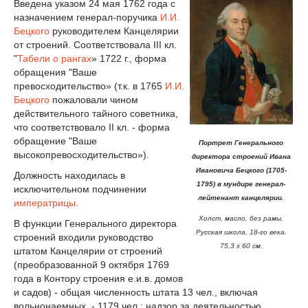
Введена указом 24 мая 1762 года с
назначением генерал-поручика
И.И.
Бецкого
руководителем Канцелярии
от строений. Соответствовала III кл.
"
Табели о рангах
» 1722 г., форма
обращения "Ваше
превосходительство» (т.к. в 1765
И.И.
Бецкого
пожаловали чином
действительного тайного советника,
что соответствовало II кл. - форма
обращение "Ваше
Портрет Генерального
высокопревосходительство»).
директора строений Ивана
Ивановича Бецкого (1705-
Должность находилась в
1795) в мундире генерал-
исключительном подчинении
лейтенант канцелярии.
императрицы
.
Холст, масло, без рамы.
В функции Генерального директора
Русская школа, 18-го века.
строений входили руководство
75,3 х 60 см.
штатом Канцелярии от строений
(преобразованной 9 октября 1769
года в Контору строения е.и.в. домов
и садов) - общая численность штата 13 чел., включая
вольнонаемных, - 1179 чел.; надзор за деятельностью