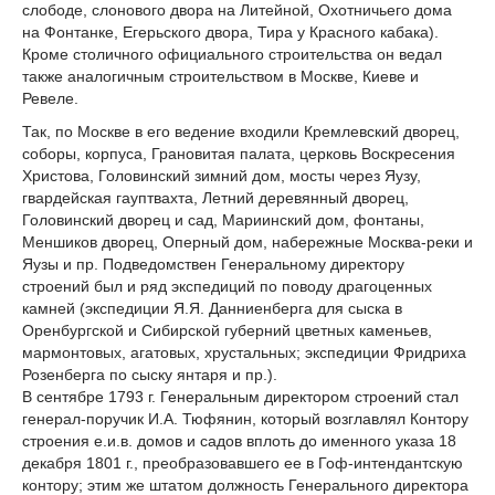
слободе, слонового двора на Литейной, Охотничьего дома
на Фонтанке, Егерьского двора, Тира у Красного кабака).
Кроме столичного официального строительства он ведал
также аналогичным строительством в Москве, Киеве и
Ревеле.
Так, по Москве в его ведение входили Кремлевский дворец,
соборы, корпуса, Грановитая палата, церковь Воскресения
Христова, Головинский зимний дом, мосты через Яузу,
гвардейская гауптвахта, Летний деревянный дворец,
Головинский дворец и сад, Мариинский дом, фонтаны,
Меншиков дворец, Оперный дом, набережные Москва-реки и
Яузы и пр. Подведомствен Генеральному директору
строений был и ряд экспедиций по поводу драгоценных
камней (экспедиции Я.Я. Данниенберга для сыска в
Оренбургской и Сибирской губерний цветных каменьев,
мармонтовых, агатовых, хрустальных; экспедиции Фридриха
Розенберга по сыску янтаря и пр.).
В сентябре 1793 г. Генеральным директором строений стал
генерал-поручик И.А. Тюфянин, который возглавлял Контору
строения е.и.в. домов и садов вплоть до именного указа 18
декабря 1801 г., преобразовавшего ее в Гоф-интендантскую
контору; этим же штатом должность Генерального директора