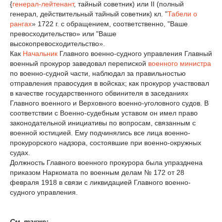
{
генерал-лейтенант
, тайный советник) или II (полный
генерал, действительный тайный советник) кл. "
Табели о
рангах
» 1722 г. с обращением, соответственно, "Ваше
превосходительство» или "Ваше
высокопревосходительство».
Как
Начальник
Главного военно-судного управления Главный
военный прокурор заведовал перепиской
военного министра
по военно-судной части, наблюдал за правильностью
отправления правосудия в войсках; как прокурор участвовал
в качестве государственного обвинителя в заседаниях
Главного военного и Верховного военно-уголовного судов. В
соответствии с Военно-судебным уставом он имел право
законодательной инициативы по вопросам, связанным с
военной юстицией. Ему подчинялись все лица военно-
прокурорского надзора, состоявшие при военно-окружных
судах.
Должность Главного военного прокурора была упразднена
приказом Наркомата по военным делам № 172 от 28
февраля 1918 в связи с ликвидацией Главного военно-
судного управления.
См. также: