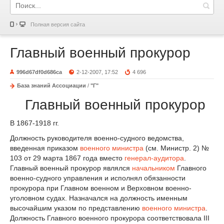
Полная версия сайта
Главный военный прокурор
996d67df0d686ca
2-12-2007, 17:52
4 696
База знаний Ассоциации
/
"Г"
Главный военный прокурор
В 1867-1918 гг.
Должность руководителя военно-судного ведомства,
введенная приказом
военного министра
(см. Министр. 2) №
103 от 29 марта 1867 года вместо
генерал-аудитора
.
Главный военный прокурор являлся
начальником
Главного
военно-судного управления и исполнял обязанности
прокурора при Главном военном и Верховном военно-
уголовном судах. Назначался на должность именным
высочайшим указом по представлению
военного министра
.
Должность Главного военного прокурора соответствовала III