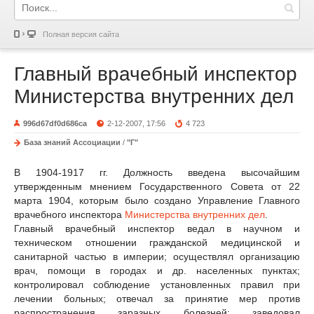
Полная версия сайта
Главный врачебный инспектор
Министерства внутренних дел
996d67df0d686ca
2-12-2007, 17:56
4 723
База знаний Ассоциации
/
"Г"
В 1904-1917 гг. Должность введена высочайшим
утвержденным мнением Государственного Совета от 22
марта 1904, которым было создано Управление Главного
врачебного инспектора
Министерства внутренних дел
.
Главный врачебный инспектор ведал в научном и
техническом отношении гражданской медицинской и
санитарной частью в империи; осуществлял организацию
врач, помощи в городах и др. населенных пунктах;
контролировал соблюдение установленных правил при
лечении больных; отвечал за принятие мер против
распространения заразных болезней; заведовал