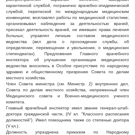
карантинной службой, погранично врачебно-эпидемической
службой, перепиской по международным медицинским
конвенциям; возглавлял работы по медицинской статистике;
организовывал наблюдение за деятельностью врачей,
пресекал деятельность врачей, не имевших права лечения
больных; управлял личным составом медицинского
ведомства (вел дела о прохождении службы, об
определении, перемещении и увольнении, о медицинских
стипендиатах). Предложения Главного врачебного
инспектора об улучшении организации медицинского
ведомства вносились в Особое присутствие по народному
здравию и общественному призрению Совета по делам
местного хозяйства.
Член Совета министра (см. Министр. 2) внутренних дел,
Совета по делам местного хозяйства, непременный член
Медицинского совета и Военно-медицинского ученого
комитета.
Главный врачебный инспектор имел звание генерал-штаб-
доктора гражданской части, (IV кл. "Классного расписания
должностей"). Имел помощника также со степенью доктора
(V кл.).
Должность упразднена приказом по Народному