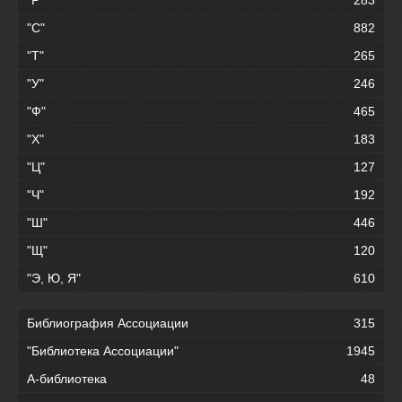
"С"
882
"Т"
265
"У"
246
"Ф"
465
"Х"
183
"Ц"
127
"Ч"
192
"Ш"
446
"Щ"
120
"Э, Ю, Я"
610
Библиография Ассоциации
315
"Библиотека Ассоциации"
1945
А-библиотека
48