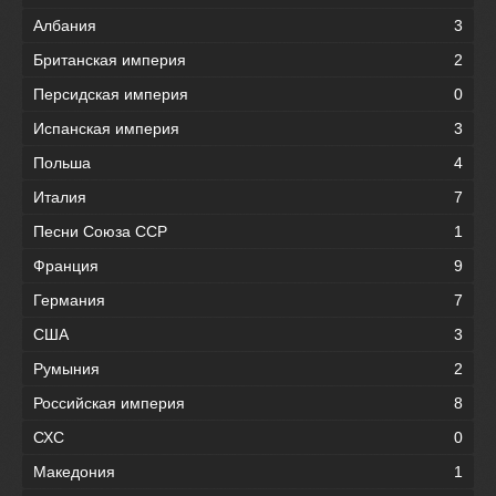
Албания
3
Британская империя
2
Персидская империя
0
Испанская империя
3
Польша
4
Италия
7
Песни Союза ССР
1
Франция
9
Германия
7
США
3
Румыния
2
Российская империя
8
СХС
0
Македония
1