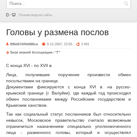
Полная версия сайта
Головы у размена послов
996d67df0d686ca
9-12-2007, 23:55
3 481
База знаний Ассоциации
/
"Г"
С конца XVI - по XVII в.
Лица, получившие поручение произвести обмен
посольствами на границе.
Документами фиксируются с конца XVI в. на русско-
крымской границе (г. Валуйки), где каждый год происходил
обмен посланниками между Российским государством и
Крымским ханством.
Так как социальный статус посланников был относительно
невысок, Московское правительство считало возможным
ограничиться назначением специально уполномоченного
лица - разменного головы, который и осуществлял