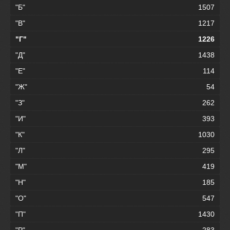
"Б"
1507
"В"
1217
"Г"
1226
"Д"
1438
"Е"
114
"Ж"
54
"З"
262
"И"
393
"К"
1030
"Л"
295
"М"
419
"Н"
185
"О"
547
"П"
1430
"Р"
283