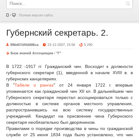
Полная версия сайта
Губернский секретарь. 2.
996d67df0d686ca
23-12-2007, 15:58
5 290
База знаний Ассоциации
/
"Г"
В 1722 -1917 гг. Гражданский чин. Восходит к должности
губернского секретаря (1), введенной в начале XVIII в. в
губернских канцеляриях.
В "
Табели о рангах
" от 24 января 1722 г. впервые
упоминается как гражданский чин XII кл. В дальнейшем чин
Губернского секретаря перестал ассоциироваться только с
должностью в системе органов местного управления,
распространившись на всю систему государственных
учреждений. Кандидат на присвоение чина Губернского
секретаря необязательно был дворянином.
Правилами о порядке производства в чины по гражданской
службе от 25 июня 1834 года было установлено, что чин