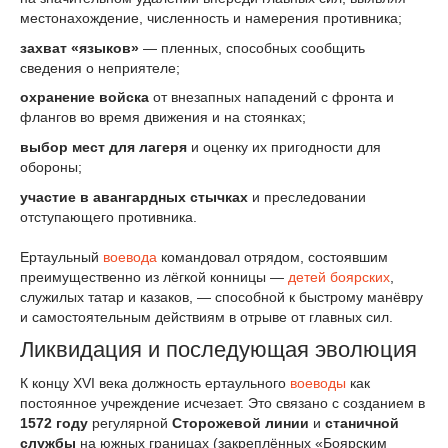
местонахождение, численность и намерения противника;
захват «языков»
— пленных, способных сообщить
сведения о неприятеле;
охранение войска
от внезапных нападений с фронта и
флангов во время движения и на стоянках;
выбор мест для лагеря
и оценку их пригодности для
обороны;
участие в авангардных стычках
и преследовании
отступающего противника.
Ертаульный
воевода
командовал отрядом, состоявшим
преимущественно из лёгкой конницы —
детей боярских
,
служилых татар и казаков, — способной к быстрому манёвру
и самостоятельным действиям в отрыве от главных сил.
Ликвидация и последующая эволюция
К концу XVI века должность ертаульного
воеводы
как
постоянное учреждение исчезает. Это связано с созданием в
1572 году
регулярной
Сторожевой линии
и
станичной
службы
на южных границах (закреплённых «Боярским