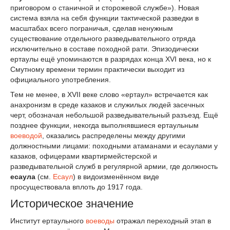
приговором о станичной и сторожевой службе»). Новая
система взяла на себя функции тактической разведки в
масштабах всего пограничья, сделав ненужным
существование отдельного разведывательного отряда
исключительно в составе походной рати. Эпизодически
ертаулы ещё упоминаются в разрядах конца XVI века, но к
Смутному времени термин практически выходит из
официального употребления.
Тем не менее, в XVII веке слово «ертаул» встречается как
анахронизм в среде казаков и служилых людей засечных
черт, обозначая небольшой разведывательный разъезд. Ещё
позднее функции, некогда выполнявшиеся ертаульным
воеводой
, оказались распределены между другими
должностными лицами: походными атаманами и есаулами у
казаков, офицерами квартирмейстерской и
разведывательной служб в регулярной армии, где должность
есаула
(см.
Есаул
) в видоизменённом виде
просуществовала вплоть до 1917 года.
Историческое значение
Институт ертаульного
воеводы
отражал переходный этап в