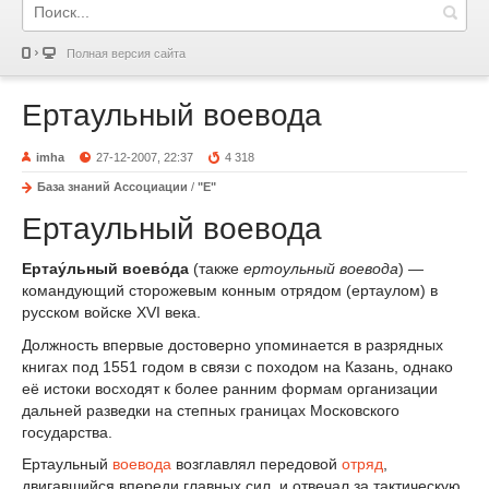
Полная версия сайта
Ертаульный воевода
imha
27-12-2007, 22:37
4 318
База знаний Ассоциации
/
"Е"
Ертаульный воевода
Ертау́льный воево́да
(также
ертоульный воевода
) —
командующий сторожевым конным отрядом (ертаулом) в
русском войске XVI века.
Должность впервые достоверно упоминается в разрядных
книгах под 1551 годом в связи с походом на Казань, однако
её истоки восходят к более ранним формам организации
дальней разведки на степных границах Московского
государства.
Ертаульный
воевода
возглавлял передовой
отряд
,
двигавшийся впереди главных сил, и отвечал за тактическую