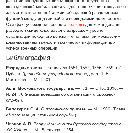
развитии вооружённых сил Московского государства — от
эпизодической мобилизации уездного ополчения к созданию
элементов постоянной армии, обладавшей разделением
функций между родами войск и воеводскими должностями.
Сам факт учреждения особого
воеводы
для командования
разведкой свидетельствовал о возросшем уровне
организации походного войска и о понимании московским
командованием важности тактической информации для
успеха военных операций.
Библиография
Разрядные книги
— записи за 1551, 1552, 1556, 1559 гг. /
Публ. в:
Древнейшая разрядная книга
под ред. П. Н.
Милюкова. — М., 1901.
Акты Московского государства.
— Т. 1. — СПб., 1890. —
№ 24, 76 (наказы воеводам об организации сторожевой
службы).
Белокуров С. А.
О посольском приказе.
— М., 1906. (Глава
об организации станичной службы.)
Чернов А. В.
Вооружённые силы Русского государства в
XV–XVII вв.
— М.: Воениздат, 1954.