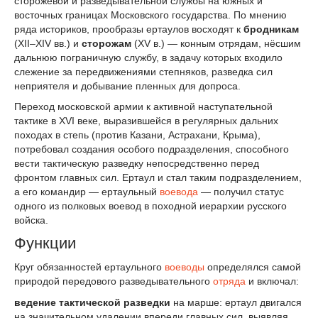
сторожевой и разведывательной службы на южных и
восточных границах Московского государства. По мнению
ряда историков, прообразы ертаулов восходят к
бродникам
(XII–XIV вв.) и
сторожам
(XV в.) — конным отрядам, нёсшим
дальнюю пограничную службу, в задачу которых входило
слежение за передвижениями степняков, разведка сил
неприятеля и добывание пленных для допроса.
Переход московской армии к активной наступательной
тактике в XVI веке, выразившейся в регулярных дальних
походах в степь (против Казани, Астрахани, Крыма),
потребовал создания особого подразделения, способного
вести тактическую разведку непосредственно перед
фронтом главных сил. Ертаул и стал таким подразделением,
а его командир — ертаульный
воевода
— получил статус
одного из полковых воевод в походной иерархии русского
войска.
Функции
Круг обязанностей ертаульного
воеводы
определялся самой
природой передового разведывательного
отряда
и включал:
ведение тактической разведки
на марше: ертаул двигался
на значительном удалении впереди главных сил, выявляя