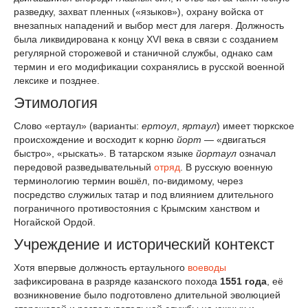
разведку, захват пленных («языков»), охрану войска от
внезапных нападений и выбор мест для лагеря. Должность
была ликвидирована к концу XVI века в связи с созданием
регулярной сторожевой и станичной службы, однако сам
термин и его модификации сохранялись в русской военной
лексике и позднее.
Этимология
Слово «ертаул» (варианты:
ертоул
,
яртаул
) имеет тюркское
происхождение и восходит к корню
йорт
— «двигаться
быстро», «рыскать». В татарском языке
йортаул
означал
передовой разведывательный
отряд
. В русскую военную
терминологию термин вошёл, по-видимому, через
посредство служилых татар и под влиянием длительного
пограничного противостояния с Крымским ханством и
Ногайской Ордой.
Учреждение и исторический контекст
Хотя впервые должность ертаульного
воеводы
зафиксирована в разряде казанского похода
1551 года
, её
возникновение было подготовлено длительной эволюцией