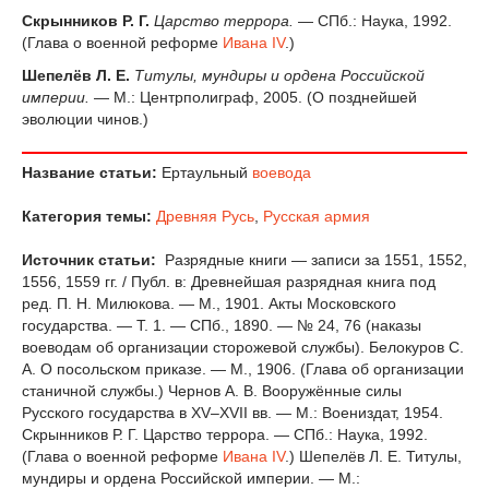
Скрынников Р. Г.
Царство террора.
— СПб.: Наука, 1992.
(Глава о военной реформе
Ивана IV
.)
Шепелёв Л. Е.
Титулы, мундиры и ордена Российской
империи.
— М.: Центрполиграф, 2005. (О позднейшей
эволюции чинов.)
Название статьи:
Ертаульный
воевода
Категория темы:
Древняя Русь
,
Русская армия
Источник статьи:
Разрядные книги — записи за 1551, 1552,
1556, 1559 гг. / Публ. в: Древнейшая разрядная книга под
ред. П. Н. Милюкова. — М., 1901. Акты Московского
государства. — Т. 1. — СПб., 1890. — № 24, 76 (наказы
воеводам об организации сторожевой службы). Белокуров С.
А. О посольском приказе. — М., 1906. (Глава об организации
станичной службы.) Чернов А. В. Вооружённые силы
Русского государства в XV–XVII вв. — М.: Воениздат, 1954.
Скрынников Р. Г. Царство террора. — СПб.: Наука, 1992.
(Глава о военной реформе
Ивана IV
.) Шепелёв Л. Е. Титулы,
мундиры и ордена Российской империи. — М.: