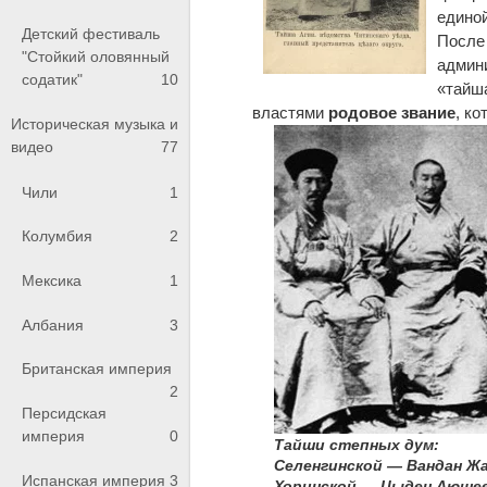
единой
Детский фестиваль
После 
"Стойкий оловянный
админи
содатик"
10
«тайша
властями
родовое звание
, к
Историческая музыка и
видео
77
Чили
1
Колумбия
2
Мексика
1
Албания
3
Британская империя
2
Персидская
империя
0
Тайши степных дум:
Селенгинской — Вандан Ж
Испанская империя
3
Хоринской — Цыден Аюшее