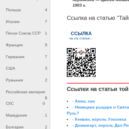
1903 г.
Польша
4
Ссылка на статью "Тай
Италия
7
Песни Союза ССР
1
Франция
9
Германия
7
США
3
Румыния
2
Ссылки на статьи той 
Российская империя
8
-
Аюка, хан
СХС
0
-
Немецкие рыцари и Свята
Русь?
Македония
1
-
Кенвин, король Уэссекса
-
Домангарт, король Дал Р
Болгария
2