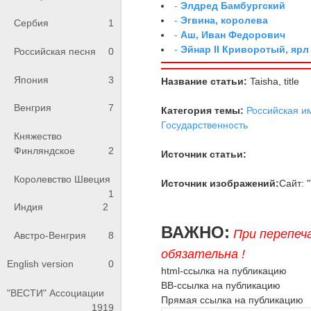
-
Элдред Бамбургский
-
Эгвина, королева
Сербия
1
-
Аш, Иван Федорович
-
Эйнар II Криворотый, яр
Российская песня
0
Япония
3
Название статьи:
Taisha, title
Венгрия
7
Категория темы:
Российская и
Государственность
Княжество
Финляндское
2
Источник статьи:
Королевство Швеция
Источник изображений:
Сайт: 
1
Индия
2
ВАЖНО:
При перепеч
Австро-Венгрия
8
обязательна !
English version
0
html-ссылка на публикацию
BB-ссылка на публикацию
"ВЕСТИ" Ассоциации
Прямая ссылка на публикацию
1919