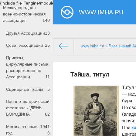
{include file="engine/modules/saperu/head.php"}
Международная
WWW.IMHA.RU
военно-историческая
ассоциация
140
Друзья Ассоциации
13
Совет Ассоциации
25
www.imha.ru/
»
База знаний А
Приказы,
циркулярные письма,
распоряжения по
Тайша, титул
Ассоциации
11
Титул
Сценарные планы
5
— насл
бурят 
Военно-исторический
По сво
фестиваль "ДЕНЬ
(владе
БОРОДИНА"
62
значи
Москва за нами. 1941
При
х
год.
8
центра