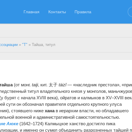
Главная
Контакты
Правила
ссоциации
»
"Т"
» Тайша, титул
тайша
(от монг.
taiji
, кит. 太子
tàizǐ
— «наследник престола», «при
едственный титул владетельного князя у монголов, маньчжуров
(у бурят с начала XVIII века), ойратов и калмыков в XV–XVIII век
ей сути он обозначал правителя отдельного крупного улуса
ния), стоявшего ниже
хана
в иерархии власти, но обладавшего
тельной военной и административной самостоятельностью.
ане Аюке
(1642–1724) Калмыцкое ханство достигло пика
лизации, и именно он сумел объединить разрозненных тайшей 