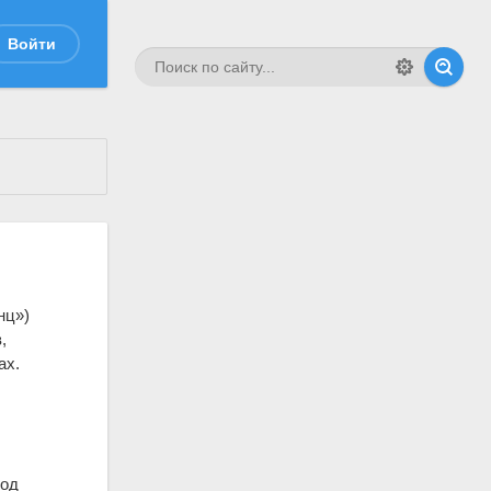
Войти
нц»)
,
ах.
под