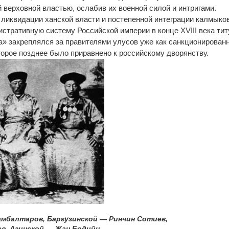
 верховной властью, ослабив их военной силой и интригами.
ликвидации ханской власти и постепенной интеграции калмыков
стративную систему Российской империи в конце XVIII века ти
» закреплялся за правителями улусов уже как санкционирован
оторое позднее было приравнено к российскому дворянству.
амбалтаров, Баргузинской — Ринчин Сотиев,
в, Агинской — Жан Бодийн.