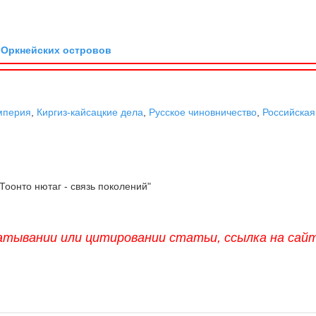
л Оркнейских островов
мперия
,
Киргиз-кайсацкие дела
,
Русское чиновничество
,
Российская
"Тоонто нютаг - связь поколений"
атывании или цитировании статьи, ссылка на сай