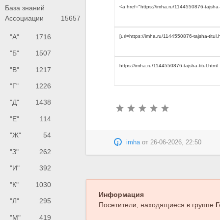
База знаний
Ассоциации
15657
"А"
1716
"Б"
1507
"В"
1217
"Г"
1226
"Д"
1438
"Е"
114
"Ж"
54
imha
от
26-06-2026, 22:50
"З"
262
"И"
392
"К"
1030
Информация
"Л"
295
Посетители, находящиеся в группе
Г
"М"
419