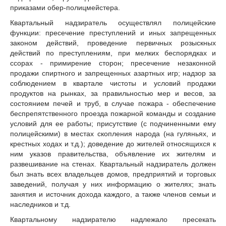
приказами обер-полицмейстера.
Квартальный надзиратель осуществлял полицейские
функции: пресечение преступлений и иных запрещенных
законом действий, проведение первичных розыскных
действий по преступлениям, при мелких беспорядках и
ссорах - примирение сторон; пресечение незаконной
продажи спиртного и запрещенных азартных игр; надзор за
соблюдением в квартале чистоты и условий продажи
продуктов на рынках, за правильностью мер и весов, за
состоянием печей и труб, в случае пожара - обеспечение
беспрепятственного проезда пожарной команды и создание
условий для ее работы; присутствие (с подчиненными ему
полицейскими) в местах скопления народа (на гуляньях, и
крестных ходах и т.д.); доведение до жителей относящихся к
ним указов правительства, объявление их жителям и
развешивание на стенах. Квартальный надзиратель должен
был знать всех владельцев домов, предприятий и торговых
заведений, получая у них информацию о жителях; знать
занятия и источник дохода каждого, а также членов семьи и
наследников и т.д.
Квартальному надзирателю надлежало пресекать