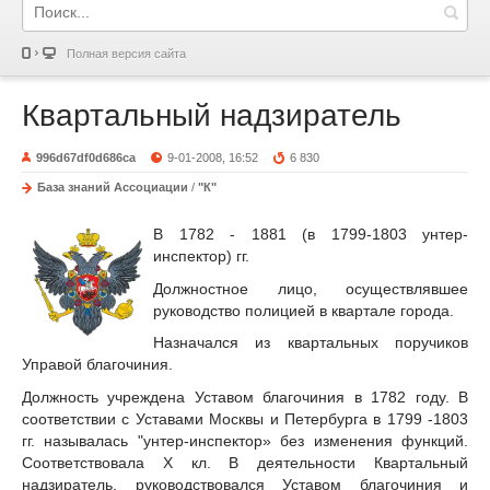
Полная версия сайта
Квартальный надзиратель
996d67df0d686ca
9-01-2008, 16:52
6 830
База знаний Ассоциации
/
"К"
В 1782 - 1881 (в 1799-1803 унтер-
инспектор) гг.
Должностное лицо, осуществлявшее
руководство полицией в квартале города.
Назначался из квартальных поручиков
Управой благочиния.
Должность учреждена Уставом благочиния в 1782 году. В
соответствии с Уставами Москвы и Петербурга в 1799 -1803
гг. называлась "унтер-инспектор» без изменения функций.
Соответствовала X кл. В деятельности Квартальный
надзиратель, руководствовался Уставом благочиния и