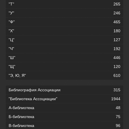
"Т"
265
"У"
246
"Ф"
465
"Х"
180
"Ц"
127
"Ч"
192
"Ш"
446
"Щ"
120
"Э, Ю, Я"
610
Библиография Ассоциации
315
"Библиотека Ассоциации"
1944
А-библиотека
48
Б-библиотека
75
В-библиотека
96