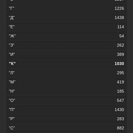
"Г"
1226
"Д"
1438
"Е"
114
"Ж"
54
"З"
262
"И"
389
"К"
1030
"Л"
295
"М"
419
"Н"
185
"О"
547
"П"
1430
"Р"
283
"С"
882