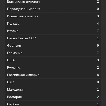
Британская империя
2
Персидская империя
0
Испанская империя
3
Польша
4
Италия
7
Песни Союза ССР
1
Франция
9
Германия
7
США
3
Румыния
2
Российская империя
8
СХС
0
Македония
1
Болгария
2
Сербия
1