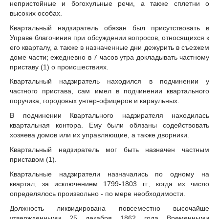
непристойные и богохульные речи, а также сплетни о
высоких особах.
Квартальный надзиратель обязан был присутствовать в
Управе благочиния при обсуждении вопросов, относящихся к
его кварталу, а также в назначенные дни дежурить в съезжем
доме части; ежедневно в 7 часов утра докладывать частному
приставу (1) о происшествиях.
Квартальный надзиратель находился в подчинении у
частного пристава, сам имел в подчинении квартального
поручика, городовых унтер-офицеров и караульных.
В подчинении Квартального надзирателя находилась
квартальная контора. Ему были обязаны содействовать
хозяева домов или их управляющие, а также дворники.
Квартальный надзиратель мог быть назначен частным
приставом (1).
Квартальные надзиратели назначались по одному на
квартал, за исключением 1799-1803 гг., когда их число
определялось произвольно - по мере необходимости.
Должность ликвидирована повсеместно высочайше
утвержденными 25 декабря 1862 года Временными