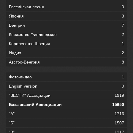
Российская песня
0
Япония
3
Венгрия
7
Княжество Финляндское
2
Королевство Швеция
1
Индия
2
Австро-Венгрия
8
Фото-видео
1
English version
0
"ВЕСТИ" Ассоциации
1919
База знаний Ассоциации
15650
"А"
1716
"Б"
1507
"В"
1217