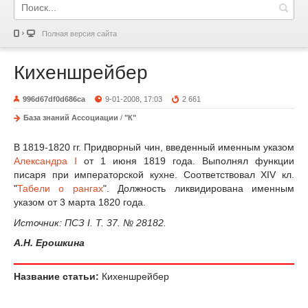
Полная версия сайта
Кихеншрейбер
996d67df0d686ca
9-01-2008, 17:03
2 661
База знаний Ассоциации
/
"К"
В 1819-1820 гг. Придворный чин, введенный именным указом
Александра I
от 1 июня 1819 года. Выполнял функции
писаря при императорской кухне. Соответствовал XIV кл.
"
Табели о рангах
". Должность ликвидирована именным
указом от 3 марта 1820 года.
Источник: ПСЗ I. Т. 37. № 28182.
А.Н. Ерошкина
Название статьи:
Кихеншрейбер