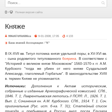
Полная версия сайта
Княже
996d67df0d686ca
9-01-2008, 17:05
4 133
База знаний Ассоциации
/
"К"
В IX-XVII вв. Титул потомка князя удельной поры; в XV-XVI вв.
- сына родовитого титулованного
боярина
. В соответствии с
"Историей о великом князе Московском" 1560-1570-х гг. A.M.
Курбского "тогда же убиен от него княже Суздальский
Александр, глаголемый Горбатым". В законодательстве XVIII
в. термин Княже не упоминается.
Источники:
Дополнения к Актам историческим,
собранные и изданные Археографической комиссией. СПб.,
1846. Т. 1; Лаврентьевская летопись // ПСРЛ. Л., 1926. Т. 1.
Вып. 1; Сочинения кн. A.M. Курбского. СПб., 1914. Т. 1. Соч.
оригинальные (Рус. ист. б-ка. Т. 31); Статейный список
приезда и пребывания в России англ. посла Елизара