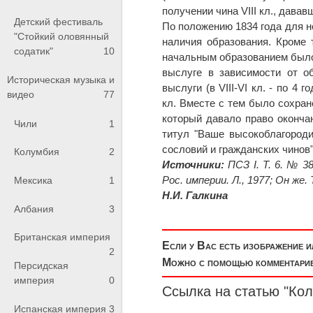
получении чина VIII кл., дава
Детский фестиваль
По положению 1834 года для н
"Стойкий оловянный
наличия образования. Кроме 
содатик"
10
начальным образованием было 
выслуге в зависимости от о
Историческая музыка и
выслуги (в VIII-VI кл. - по 4
видео
77
кл. Вместе с тем было сохран
который давало право окончан
Чили
1
титул "Ваше высокоблагороди
сословий и гражданских чинов
Колумбия
2
Источники:
ПСЗ I. Т. 6. № 3
Рос. империи. Л., 1977; Он же.
Мексика
1
Н.И. Галкина
Албания
3
Британская империя
Если у Вас есть изображение 
2
Можно с помощью комментариев
Персидская
империя
0
Ссылка на статью "Ко
Испанская империя
3