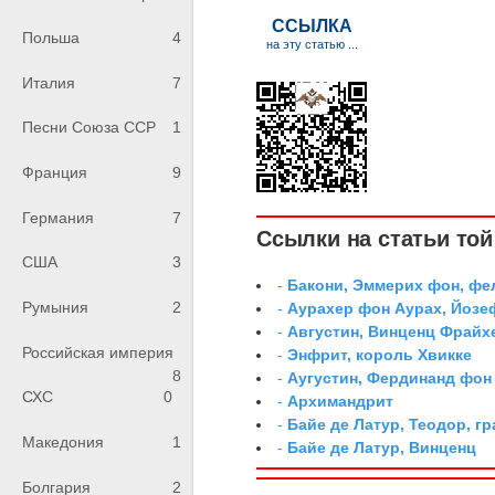
Польша
4
Италия
7
Песни Союза ССР
1
Франция
9
Германия
7
Ссылки на статьи той 
США
3
-
Бакони, Эммерих фон, ф
Румыния
2
-
Аурахер фон Аурах, Йозе
-
Августин, Винценц Фрайх
Российская империя
-
Энфрит, король Хвикке
8
-
Аугустин, Фердинанд фон
СХС
0
-
Архимандрит
-
Байе де Латур, Теодор, 
Македония
1
-
Байе де Латур, Винценц
Болгария
2