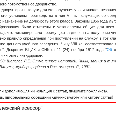
вшего потомственное дворянство.
едворян срок выслуги для его получения увеличивался независ
того, условием производства в чин VIII кл. служащих со сре
назначение на должность этого класса. Законом 1856 года льг
бразования были отменены и установлены общие для всех 
 года), что ликвидировало преимущества дворян на получение чин
ено правило определения при поступлении на службу в тот кла
ие данного учебного заведения. Чину VIII кл. соответствовал
е". Декретом ВЦИК и СНК от 11 (24) ноября 1917 года "
Об
о
" чин был ликвидирован.
890; Шепелев Л.Е. Отмененные историей: Чины, звания и ти
 Титулы, мундиры, ордена в Рос. империи. Л., 1991.
или дополняющая информация к статье, пришлите пожалуйста.
, персональных сообщений администратору или автору статьи!
ллежский
асессор
"