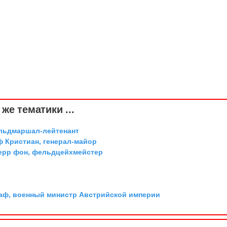
же тематики ...
ельдмаршал-лейтенант
ф Кристиан, генерал-майор
ерр фон, фельдцейхмейстер
граф, военный министр Австрийской империи