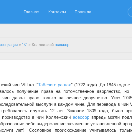
Главная
Контакты
Правила
ссоциации
»
"К"
» Коллежский
асессор
ский чин VIII кл. "
Табели о рангах
" (1722 года). До 1845 года с
алось получение права на потомственное дворянство, но 
. чин давал право только на личное дворянство. Указ 174
следовательной выслуги в каждом чине. Для перевода в чин VI
требовалось служить 12 лет. Законом 1809 года, было при
о производство в чин Коллежский
асессор
впредь могли подл
бразование либо выдержавшие экзамен по установленной про
ыслуги лет). Сословное происхождение учитывалось тольк