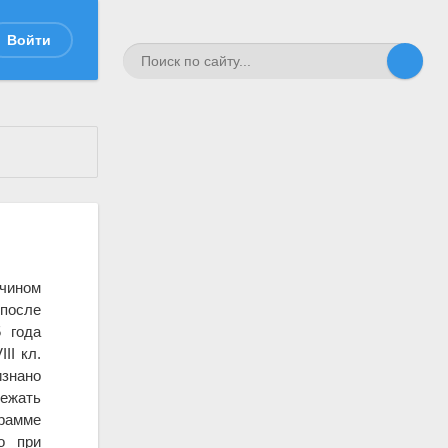
Войти
 чином
после
5 года
II кл.
знано
ежать
грамме
о при