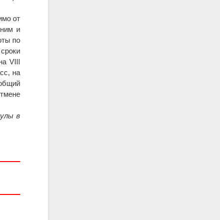
имо от
дним и
оты по
сроки
а VIII
сс, на
 общий
тмене
тулы в