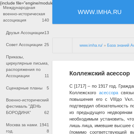
{include file="engine/modules/saperu/head.php"}
Международная
WWW.IMHA.RU
военно-историческая
ассоциация
140
Друзья Ассоциации
13
Совет Ассоциации
25
www.imha.ru/
»
База знаний А
Приказы,
циркулярные письма,
распоряжения по
Коллежский асессор
Ассоциации
11
С [1717] – по 1917 год. Граждан
Сценарные планы
5
Коллежского
асессора
связыв
повышения его с VIIIдо Vкл
Военно-исторический
подтвердил обязательность по
фестиваль "ДЕНЬ
из предыдущего недворянам 
БОРОДИНА"
62
необходимым установить, чт
Москва за нами. 1941
лишь лица, имевшие высшее о
год.
8
(помимо соответствующей в