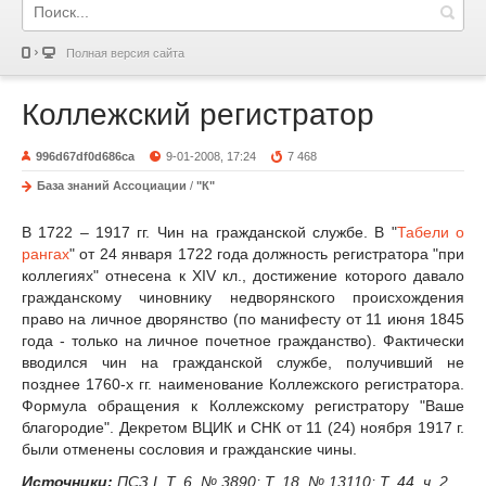
Полная версия сайта
Коллежский регистратор
996d67df0d686ca
9-01-2008, 17:24
7 468
База знаний Ассоциации
/
"К"
В 1722 – 1917 гг. Чин на гражданской службе. В "
Табели о
рангах
" от 24 января 1722 года должность регистратора "при
коллегиях" отнесена к XIV кл., достижение которого давало
гражданскому чиновнику недворянского происхождения
право на личное дворянство (по манифесту от 11 июня 1845
года - только на личное почетное гражданство). Фактически
вводился чин на гражданской службе, получивший не
позднее 1760-х гг. наименование Коллежского регистратора.
Формула обращения к Коллежскому регистратору "Ваше
благородие". Декретом ВЦИК и СНК от 11 (24) ноября 1917 г.
были отменены сословия и гражданские чины.
Источники:
ПСЗ I. Т. 6. № 3890; Т. 18. № 13110; Т. 44, ч. 2.