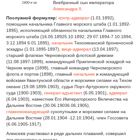
Внебрачный сын императора
1900-е гг.
Александра II
.
Послужной формуляр:
контр-адмирал
(1.01.1892),
помощник начальника Главного морского штаба (1.01.1892-
1895), исполняющий обязанности начальника Главного
морского штаба (16.05.18925.10.1892, 29.07.1894-7.10.1894,
3.12.1894 6.01.1895),
начальник
Тихоокеанской броненосной
эскадры (1.01.1895-1897),
вице-адмирал
(13.04.1897),
старший флагман Черноморской флотской дивизии
(11.08.1897-1899), командующий Практической эскадрой на
Черном море (1898), главный командир Черноморского
флота и портов (1898), главный
начальник
и командующий
войсками Квантунской области и морскими силами на Тихом
океане (19.08.1899-1903), судья Порт-Артурского окружного
суда (1900-1903),
генерал-адъютант
(6.05.1901),
адмирал
(6.04.1903), наместник Его Императорского Величества на
Дальнем Востоке (30.06.19036.06.1905),
главнокомандующий
сухопутными и морскими силами на
Дальнем Востоке (28.01.1904 -12.10.1904), член Госсовета
(6.06.1905-1917).
Алексеев участвовал в ряде дальних плаваний, совершил
три кругосветных похода.