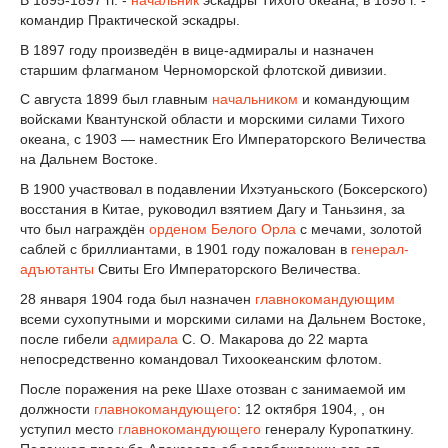
командир Практической эскадры.
В 1897 году произведён в вице-адмиралы и назначен
старшим флагманом Черноморской флотской дивизии.
С августа 1899 был главным
начальником
и командующим
войсками Квантунской области и морскими силами Тихого
океана, с 1903 — наместник Его Императорского Величества
на Дальнем Востоке.
В 1900 участвовал в подавлении Ихэтуаньского (Боксерского)
восстания в Китае, руководил взятием Дагу и Таньзиня, за
что был награждён
орденом Белого Орла
с мечами, золотой
саблей с бриллиантами, в 1901 году пожалован в
генерал-
адъютанты
Свиты Его Императорского Величества.
28 января 1904 года был назначен
главнокомандующим
всеми сухопутными и морскими силами на Дальнем Востоке,
после гибели
адмирала
С. О. Макарова до 22 марта
непосредственно командовал Тихоокеанским флотом.
После поражения на реке Шахе отозван с занимаемой им
должности
главнокомандующего
: 12 октября 1904, , он
уступил место
главнокомандующего
генералу Куропаткину.