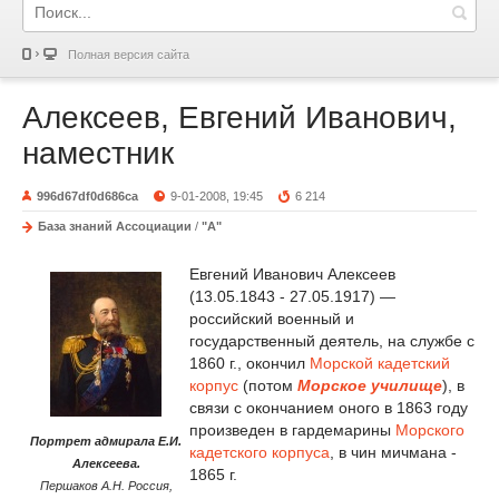
Полная версия сайта
Алексеев, Евгений Иванович,
наместник
996d67df0d686ca
9-01-2008, 19:45
6 214
База знаний Ассоциации
/
"А"
Евгений Иванович Алексеев
(13.05.1843 - 27.05.1917) —
российский военный и
государственный деятель, на службе с
1860 г., окончил
Морской кадетский
корпус
(потом
Морское училище
), в
связи с окончанием оного в 1863 году
произведен в гардемарины
Морского
Портрет адмирала Е.И.
кадетского корпуса
, в чин мичмана -
Алексеева.
1865 г.
Першаков А.Н. Россия,