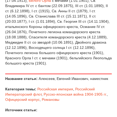
(17.04.1913),
Белого Орла
с мечами (1.01.1901), Св.
Владимира IV ст. с бантом (22.09.1875), III ст. (1.01.1890), II
ст. (6.12.1898), I ст. (1915), Св. Анны II ст. (1879), I ст.
(14.05.1896), Св. Станислава III ст. (15.11.1871), II ст.
(20.03.1877), I ст. (1.01.1894), Св. Георгия III ст. (14.11.1904),
итальянского Короны офицерского креста, Османие IV ст.
(26.04.1876), Почетного легиона командорского креста
(18.08.1888), Спасителя командорского креста (4.12.1889),
Меджидие II ст. со звездой (10.06.1891), Двойного дракона
(12.12.1896), Восходящего солнца I ст. (12.12.1896),
Почетного легиона большого офицерского креста (1901),
Красного Орла I ст. с мечами (1901), бельгийского Леопольда
большого креста (1901).
Название статьи:
Алексеев, Евгений Иванович, наместник
Категория темы:
Российская империя
,
Российский
Императорский флот
,
Русско-японская война 1904-1905 гг.
,
Офицерский корпус
,
Романовы
Источник статьи: