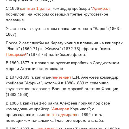
С 1886
капитан 1 ранга
, командир крейсера "
Адмирал
Корнилов", на котором совершил третье кругосветное
плавание.
Участвовал в кругосветном плавании корвета "Варяг" (1863-
1867).
После 2 лет службы на берегу ходил в плавания на клиперах
"Яхонт" (1869-71) и "Жемчуг" (1872-73), фрегате "князь
Пожарский
" (1873-75) Балтийского флота.
В 1869-1877 гг. плавал на русских кораблях в Средиземном
море и Атлантическом океане.
В 1878-1883 гг. капитан-
лейтенант
Е.И. Алексеев командир
крейсера "Африка", который в 1880-1883 гг. совершил
кругосветное плавание. Военно-морской агент во Франции
(1883-1888).
В 1886 г. капитан 1-го ранга Алексеев принял под свое
командование крейсер "
Адмирал
Корнилов"; с
производством в чин
контр-адмирала
в 1892 г. стал
помощником начальника Главного морского штаба.
В 1895-1897 гг. -
начальник
эскадры Тихого океана, в 1898 г. -