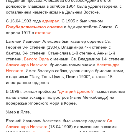
Поданная просьба Алексеева об освобождении его от
должности главкома в октябре 1904 была удовлетворена, с
оставлением наместником на Дальнем Востоке.
С 16.04.1903 года
адмирал
. С 1905 г. был членом
Государственного совета
и Адмиралтейств-Совета. С
апреля 1917 в
отставке
.
Евгений Иванович Алексеев был кавалер орденов Св.
Георгия 3-й степени (1904), Владимира 4-й степени с
бантом, 3-й степени, Станислава 1-й степени, Анны 1-й
степени,
Белого Орла
с мечами, Св. Владимира 1-й степени,
Александра Невского
, бриллиантовым знаком
Александра
Невского
. Имел Золотую саблю, украшенную бриллиантами,
с надписью "Таку, Тянь-Цзинь, Пекин 1900", а также 15
иностранных орденов.
В 1896 г. экипаж крейсера "
Дмитрий Донской
" назвал именем
начальника эскадры полуостров (ныне Менхебандо) на
побережье Японского моря в Корее.
Умер в Ялте.
Евгений Иванович Алексеев был кавалер орденов:
Св.
Александра Невского
(13.04.1908) с алмазными знаками