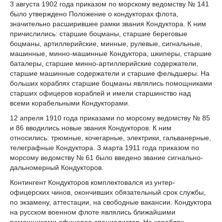
3 августа 1902 года приказом по морскому ведомству № 141
было утверждено Положение о кондукторах флота,
значительно расширившее рамки звания Кондуктора. К ним
причислились: старшие боцманы, старшие береговые
боцманы, артиллерийские, минные, рулевые, сигнальные,
машинные, минно-машинные Кондуктора, шкиперы, старшие
баталеры, старшие минно-артиллерийские содержатели,
старшие машинные содержатели и старшие фельдшеры. На
больших кораблях старшие боцманы являлись помощниками
старших офицеров кораблей и имели старшинство над
всеми корабельными Кондукторами.
12 апреля 1910 года приказами по морсому ведомству № 85
и 86 вводились новые звания Кондукторов. К ним
относились: трюмные, кочегарные, электрики, гальванерные,
телеграфные Кондуктора. 3 марта 1911 года приказом по
морсому ведомству № 61 было введено звание сигнально-
дальномерный Кондукторов.
Контингент Кондукторов комплектовался из унтер-
офицерских чинов, окончивших обязательный срок службы,
по экзамену, аттестации, на свободные вакансии. Кондуктора
на русском военном флоте являлись ближайшими
помощниками офицеров-специалистов. На кораблях