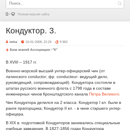
Полная версия сайта
Кондуктор. 3.
imha
10-01-2008, 22:29
8 962
База знаний Ассоциации
/
"К"
В XVIII – 1917 гг.
Военно-морской высший унтер-офицерский чин (от
латинского conductor; фр. conducteur- ведущий дело,
руководящий, сопровождающий). Кондуктора состояли в
штатах русского военного флота с 1798 года в составе
инженерных чинов Кронштадтского канала
Петра Великого
.
Чин Кондуктора делился на 2 класса: Кондуктор I кл. были в
ранге прапорщика; Кондуктор II кл. - в чине старшего унтер-
офицера.
В XIX в. подготовкой Кондукторов занимались специальные
учебные заведения. В 1827-1856 годах Кондуктора