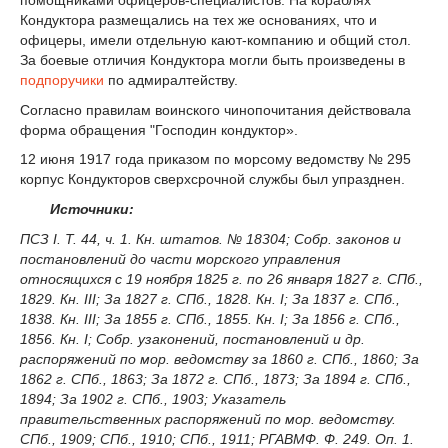
Кондуктора размещались на тех же основаниях, что и
офицеры, имели отдельную кают-компанию и общий стол.
За боевые отличия Кондуктора могли быть произведены в
подпоручики
по адмиралтейству.
Согласно правилам воинского чинопочитания действовала
форма обращения "Господин кондуктор».
12 июня 1917 года приказом по морсому ведомству № 295
корпус Кондукторов сверхсрочной службы был упразднен.
Источники:
ПСЗ I. Т. 44, ч. 1. Кн. штатов. № 18304; Собр. законов и
постановлений до части морского управления
относящихся с 19 ноября 1825 г. по 26 января 1827 г. СПб.,
1829. Кн. III; За 1827 г. СПб., 1828. Кн. I; За 1837 г. СПб.,
1838. Кн. III; За 1855 г. СПб., 1855. Кн. I; За 1856 г. СПб.,
1856. Кн. I; Собр. узаконений, постановлений и др.
распоряжений по мор. ведомству за 1860 г. СПб., 1860; За
1862 г. СПб., 1863; За 1872 г. СПб., 1873; За 1894 г. СПб.,
1894; За 1902 г. СПб., 1903; Указатель
правительственных распоряжений по мор. ведомству.
СПб., 1909; СПб., 1910; СПб., 1911; РГАВМФ. Ф. 249. Оп. 1.