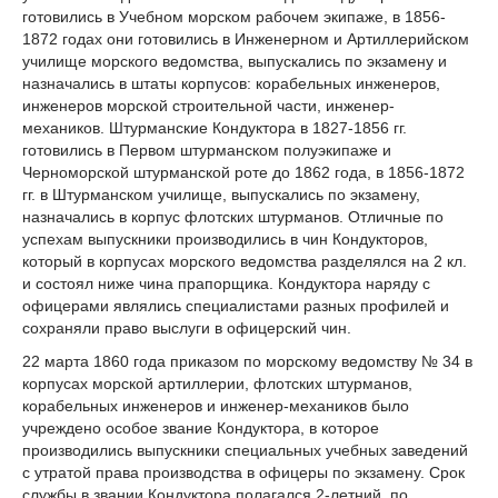
готовились в Учебном морском рабочем экипаже, в 1856-
1872 годах они готовились в Инженерном и Артиллерийском
училище морского ведомства, выпускались по экзамену и
назначались в штаты корпусов: корабельных инженеров,
инженеров морской строительной части, инженер-
механиков. Штурманские Кондуктора в 1827-1856 гг.
готовились в Первом штурманском полуэкипаже и
Черноморской штурманской роте до 1862 года, в 1856-1872
гг. в Штурманском училище, выпускались по экзамену,
назначались в корпус флотских штурманов. Отличные по
успехам выпускники производились в чин Кондукторов,
который в корпусах морского ведомства разделялся на 2 кл.
и состоял ниже чина прапорщика. Кондуктора наряду с
офицерами являлись специалистами разных профилей и
сохраняли право выслуги в офицерский чин.
22 марта 1860 года приказом по морскому ведомству № 34 в
корпусах морской артиллерии, флотских штурманов,
корабельных инженеров и инженер-механиков было
учреждено особое звание Кондуктора, в которое
производились выпускники специальных учебных заведений
с утратой права производства в офицеры по экзамену. Срок
службы в звании Кондуктора полагался 2-летний, по