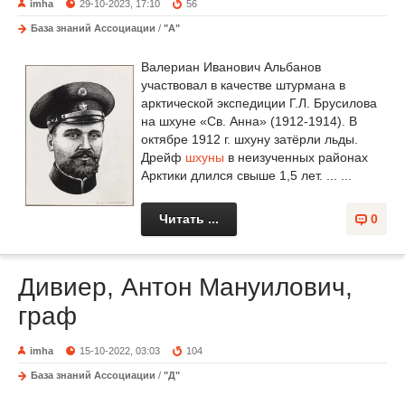
imha
29-10-2023, 17:10
56
База знаний Ассоциации
/
"А"
Валериан Иванович Альбанов
участвовал в качестве штурмана в
арктической экспедиции Г.Л. Брусилова
на шхуне «Св. Анна» (1912-1914). В
октябре 1912 г. шхуну затёрли льды.
Дрейф
шхуны
в неизученных районах
Арктики длился свыше 1,5 лет. ... ...
Читать ...
0
Дивиер, Антон Мануилович,
граф
imha
15-10-2022, 03:03
104
База знаний Ассоциации
/
"Д"