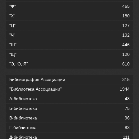
"Ф"
465
"Х"
180
"Ц"
127
"Ч"
192
"Ш"
446
"Щ"
120
"Э, Ю, Я"
610
Библиография Ассоциации
315
"Библиотека Ассоциации"
1944
А-библиотека
48
Б-библиотека
75
В-библиотека
96
Г-библиотека
83
Д-библиотека
111