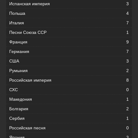
Испанская империя
3
Польша
4
Италия
7
Песни Союза ССР
1
Франция
9
Германия
7
США
3
Румыния
2
Российская империя
8
СХС
0
Македония
1
Болгария
2
Сербия
1
Российская песня
0
Япония
3