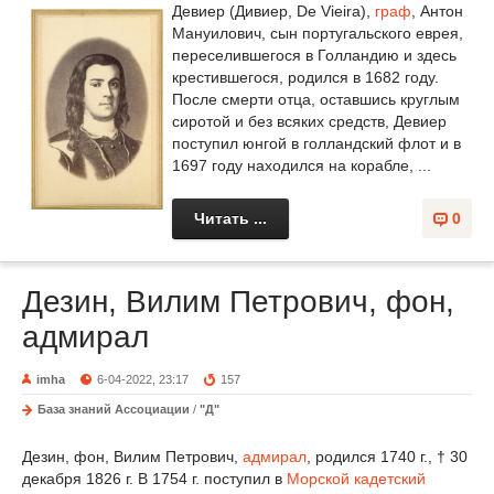
Девиер (Дивиер, De Vieira),
граф
, Антон
Мануилович, сын португальского еврея,
переселившегося в Голландию и здесь
крестившегося, родился в 1682 году.
После смерти отца, оставшись круглым
сиротой и без всяких средств, Девиер
поступил юнгой в голландский флот и в
1697 году находился на корабле, ...
Читать ...
0
Дезин, Вилим Петрович, фон,
адмирал
imha
6-04-2022, 23:17
157
База знаний Ассоциации
/
"Д"
Дезин, фон, Вилим Петрович,
адмирал
, родился 1740 г., † 30
декабря 1826 г. В 1754 г. поступил в
Морской кадетский