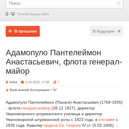
Полная версия сайта
В прошлое
В будущее
Адамопуло Пантелеймон
Анастасьевич, флота генерал-
майор
imha
4-03-2025, 17:06
7
База знаний Ассоциации
/
"А"
Адамопуло Пантелеймон (Панаге) Анастасьевич (1768-1835)
- флота
генерал-майор
(28.12.1827), директор
Черноморского штурманского училища и директор
Черноморской штурманской роты с 1823 года, в
отставке
с
1835 года. Кавалер
ордена Св. Георгия
IV ст. (5.02.1806). ...