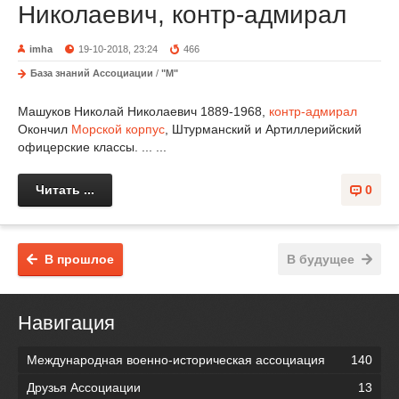
Николаевич, контр-адмирал
imha
19-10-2018, 23:24
466
База знаний Ассоциации
/
"М"
Машуков Николай Николаевич 1889-1968,
контр-адмирал
Окончил
Морской корпус
, Штурманский и Артиллерийский
офицерские классы. ... ...
Читать ...
0
В прошлое
В будущее
Навигация
Международная военно-историческая ассоциация
140
Друзья Ассоциации
13