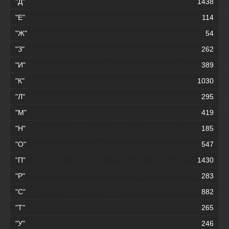
"Д"
1438
"Е"
114
"Ж"
54
"З"
262
"И"
389
"К"
1030
"Л"
295
"М"
419
"Н"
185
"О"
547
"П"
1430
"Р"
283
"С"
882
"Т"
265
"У"
246