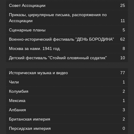
Совет Ассоциации
25
Приказы, циркулярные письма, распоряжения по
Ассоциации
11
Сценарные планы
5
Военно-исторический фестиваль "ДЕНЬ БОРОДИНА"
62
Москва за нами. 1941 год.
8
Детский фестиваль "Стойкий оловянный содатик"
10
Историческая музыка и видео
77
Чили
1
Колумбия
2
Мексика
1
Албания
3
Британская империя
2
Персидская империя
0