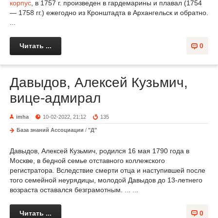
корпус
, в 1757 г. произведен в гардемарины и плавал (1754
— 1758 гг.) ежегодно из Кронштадта в Архангельск и обратно.
...
Читать ...
0
Давыдов, Алексей Кузьмич,
вице-адмирал
imha
10-02-2022, 21:12
135
База знаний Ассоциации
/
"Д"
Давыдов, Алексей Кузьмич, родился 16 мая 1790 года в
Москве, в бедной семье отставного коллежского
регистратора. Вследствие смерти отца и наступившей после
того семейной неурядицы, молодой Давыдов до 13-летнего
возраста оставался безграмотным. ... ...
Читать ...
0