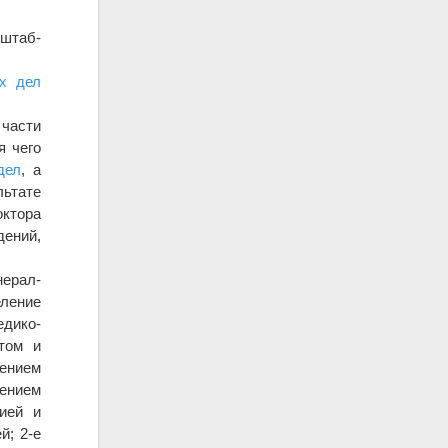
-штаб-
х дел
 части
я чего
дел
, а
льтате
октора
дений,
нерал-
еление
дико-
етом и
дением
лением
рией и
й; 2-е