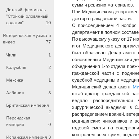
сумм и ревизию материалов.
Детский фестиваль
При Медицинском департамент
"Стойкий оловянный
доктора гражданской части.
содатик"
10
С присоединением 4 ноября
департамент в полном составе
Историческая музыка и
По высочашему указу от 17 ию
видео
77
и от Медицинского департаме
был образован Департамент 
Чили
1
обновленный Медицинский деп
объединения 1-го отдела преж
Колумбия
2
гражданской части с подчин
судебной медицины и медицин
Мексика
1
Медицинский департамент
Ми
Албания
3
штаб-доктор гражданской час
ведало распорядительной 
Британская империя
хирургической академии в С
2
распределением врачей, вете
Персидская
медицинских чиновников и в
империя
0
годовой сметы на содержани
контролем всех сумм; выдаче
Испанская империя
3