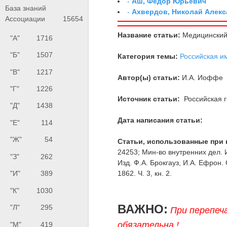
-
Аш, Фёдор Юрьевич
База знаний
-
Ахвердов, Николай Алекс
Ассоциации
15654
Название статьи:
Медицинский
"А"
1716
"Б"
1507
Категория темы:
Российская и
"В"
1217
Автор(ы) статьи:
И.А. Иоффе
"Г"
1226
Источник статьи:
Российская г
"Д"
1438
Дата написания статьи:
"Е"
114
"Ж"
54
Статьи, использованные при 
24253; Мин-во внутренних дел. 
"З"
262
Изд. Ф.А. Брокгауз, И.А. Ефрон. 
1862. Ч. 3, кн. 2.
"И"
389
"К"
1030
ВАЖНО:
"Л"
295
При перепеч
обязательна !
"М"
419