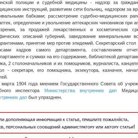
инской полиции и судебной медицины - надзор за граждан
ицинских инструкций, развитием сети больниц, надзором за в
вивальными бабками; рассмотрение судебно-медицинских рап
аптек, определение и увольнение аптекарских чиновников при а
изрения, за продажей лекарственных и косметических сре
афических описаний губерний, заведование минеральными в
арантинами, принятие мер против эпидемий. Секретарский стол
осами кадров самого департамента, составлением отче
артаменте и суммах на его содержание, библиотекой департам
ка, 2 столоначальников и их помощников, журналиста, канцел
ол - секретаря, его помощника, экзекутора, казначея, нача
лей.
марта 1904 года мнением Государственного Совета об учре
ебного инспектора
Министерства внутренних дел
Медици
утренних дел
был упразднен.
или дополняющая информация к статье, пришлите пожалуйста.
, персональных сообщений администратору или автору статьи!