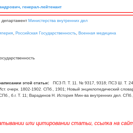
андрович, генерал-лейтенант
 департамент
Министерства внутренних дел
мперия
,
Российская Государственность
,
Военная медицина
осударственность
написании этой статьи:
ПСЗ П. Т. 11. № 9317, 9318; ПСЗ Ш. Т. 2
Ист. очерк. 1802-1902. СПб., 1901; Новый энциклопедический словар
СПб., б.г. Т. 11; Варадинов Н. История Мин-ва внутренних дел. СПб.
атывании или цитировании статьи, ссылка на сай