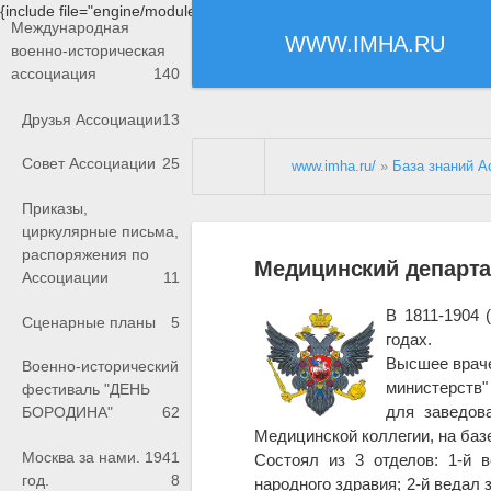
{include file="engine/modules/saperu/head.php"}
Международная
WWW.IMHA.RU
военно-историческая
ассоциация
140
Друзья Ассоциации
13
Совет Ассоциации
25
www.imha.ru/
»
База знаний А
Приказы,
циркулярные письма,
распоряжения по
Медицинский департа
Ассоциации
11
В 1811-1904 
Сценарные планы
5
годах.
Высшее врач
Военно-исторический
министерств"
фестиваль "ДЕНЬ
для заведов
БОРОДИНА"
62
Медицинской коллегии, на баз
Москва за нами. 1941
Состоял из 3 отделов: 1-й 
год.
8
народного здравия; 2-й ведал 