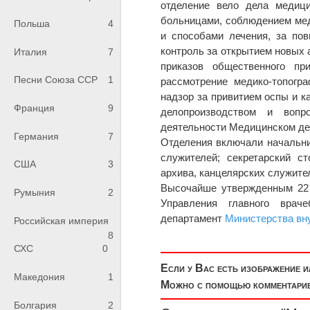
отделение вело дела медиц
больницами, соблюдением мед
Польша
4
и способами лечения, за по
контроль за открытием новых 
Италия
7
приказов общественного пр
Песни Союза ССР
1
рассмотрение медико-топогр
надзор за привитием оспы и к
Франция
9
делопроизводством и вопр
деятельности Медицинском деп
Германия
7
Отделения включали начальни
служителей; секретарский ст
США
3
архива, канцелярских служите
Высочайше утвержденным 22 
Румыния
2
Управления главного врач
департамент
Министерства вн
Российская империя
8
СХС
0
Если у Вас есть изображение 
Македония
1
Можно с помощью комментариев
Болгария
2