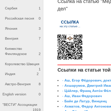
Ссылка на статью "Ме
дел
"
Сербия
1
Российская песня
0
Япония
3
Венгрия
7
Княжество
Финляндское
2
Королевство Швеция
1
Ссылки на статьи той 
Индия
2
-
Аш, Егор Фёдорович, док
Австро-Венгрия
8
-
Ахшарумов, Дмитрий Иван
-
Ца́йлер, Франц Анто́н Фе́л
English version
0
-
Аш, Иван Федорович
-
Байе де Латур, Винценц
"ВЕСТИ" Ассоциации
-
Ахматов, Федор Антонович
1919