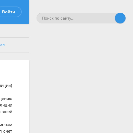
Войти
дел
лиции)
ждению
олиции
ывшей
мерам
л счет