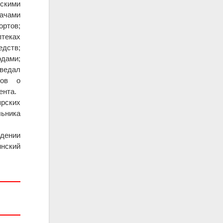
скими
рачами
ортов;
птеках
дств;
одами;
 ведал
тов о
ента.
ярских
льника
ждении
нский