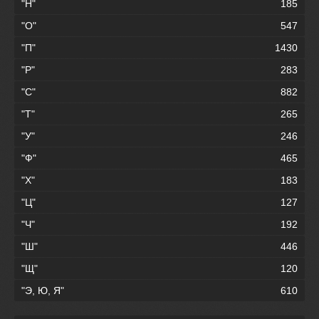
"Н"
185
"О"
547
"П"
1430
"Р"
283
"С"
882
"Т"
265
"У"
246
"Ф"
465
"Х"
183
"Ц"
127
"Ч"
192
"Ш"
446
"Щ"
120
"Э, Ю, Я"
610