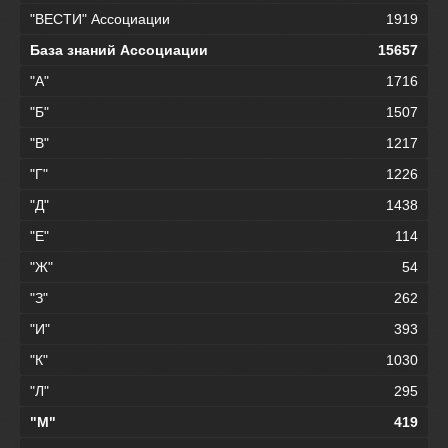
"ВЕСТИ" Ассоциации
1919
База знаний Ассоциации
15657
"А"
1716
"Б"
1507
"В"
1217
"Г"
1226
"Д"
1438
"Е"
114
"Ж"
54
"З"
262
"И"
393
"К"
1030
"Л"
295
"М"
419