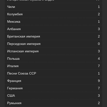
Чили
1
Колумбия
2
Мексика
1
Албания
3
Британская империя
2
Персидская империя
0
Испанская империя
3
Польша
4
Италия
7
Песни Союза ССР
1
Франция
9
Германия
7
США
3
Румыния
2