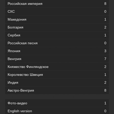
Российская империя
8
СХС
0
Македония
1
Болгария
2
Сербия
1
Российская песня
0
Япония
3
Венгрия
7
Княжество Финляндское
2
Королевство Швеция
1
Индия
2
Австро-Венгрия
8
Фото-видео
1
English version
0