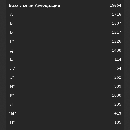
База знаний Ассоциации
15654
"А"
1716
"Б"
1507
"В"
1217
"Г"
1226
"Д"
1438
"Е"
114
"Ж"
54
"З"
262
"И"
389
"К"
1030
"Л"
295
"М"
419
"Н"
185