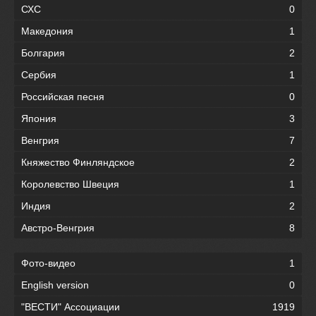
СХС
0
Македония
1
Болгария
2
Сербия
1
Российская песня
0
Япония
3
Венгрия
7
Княжество Финляндское
2
Королевство Швеция
1
Индия
2
Австро-Венгрия
8
Фото-видео
1
English version
0
"ВЕСТИ" Ассоциации
1919