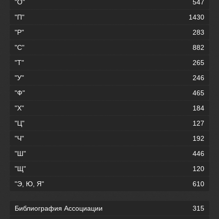
"О"
547
"П"
1430
"Р"
283
"С"
882
"Т"
265
"У"
246
"Ф"
465
"Х"
184
"Ц"
127
"Ч"
192
"Ш"
446
"Щ"
120
"Э, Ю, Я"
610
Библиография Ассоциации
315