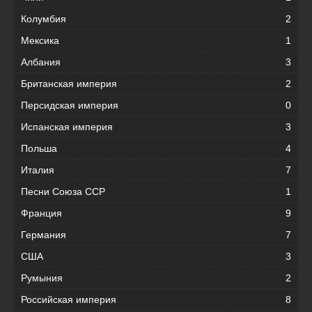
Колумбия
2
Мексика
1
Албания
3
Британская империя
2
Персидская империя
0
Испанская империя
3
Польша
4
Италия
7
Песни Союза ССР
1
Франция
9
Германия
7
США
3
Румыния
2
Российская империя
8