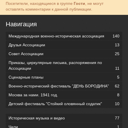
Посетители, находящиеся в группе
Гости
, не могут
оставлять комментарии к данной публикации.
Навигация
Международная военно-историческая ассоциация
140
Друзья Ассоциации
13
Совет Ассоциации
25
Приказы, циркулярные письма, распоряжения по
Ассоциации
11
Сценарные планы
5
Военно-исторический фестиваль "ДЕНЬ БОРОДИНА"
62
Москва за нами. 1941 год.
8
Детский фестиваль "Стойкий оловянный содатик"
10
Историческая музыка и видео
77
Чили
1