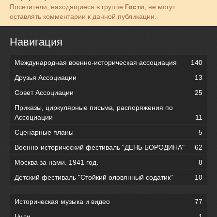
Посетители, находящиеся в группе
Гости
, не могут
оставлять комментарии к данной публикации.
Навигация
Международная военно-историческая ассоциация
140
Друзья Ассоциации
13
Совет Ассоциации
25
Приказы, циркулярные письма, распоряжения по
Ассоциации
11
Сценарные планы
5
Военно-исторический фестиваль "ДЕНЬ БОРОДИНА"
62
Москва за нами. 1941 год.
8
Детский фестиваль "Стойкий оловянный содатик"
10
Историческая музыка и видео
77
Чили
1