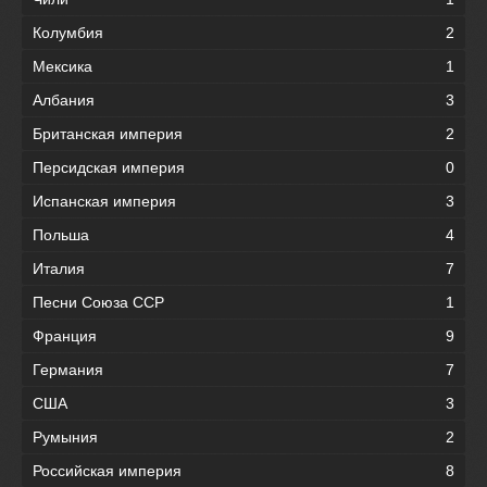
Колумбия
2
Мексика
1
Албания
3
Британская империя
2
Персидская империя
0
Испанская империя
3
Польша
4
Италия
7
Песни Союза ССР
1
Франция
9
Германия
7
США
3
Румыния
2
Российская империя
8