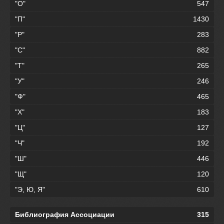
"О"
547
"П"
1430
"Р"
283
"С"
882
"Т"
265
"У"
246
"Ф"
465
"Х"
183
"Ц"
127
"Ч"
192
"Ш"
446
"Щ"
120
"Э, Ю, Я"
610
Библиография Ассоциации
315