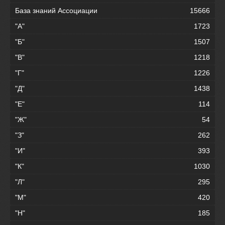
База знаний Ассоциации
15666
"А"
1723
"Б"
1507
"В"
1218
"Г"
1226
"Д"
1438
"Е"
114
"Ж"
54
"З"
262
"И"
393
"К"
1030
"Л"
295
"М"
420
"Н"
185