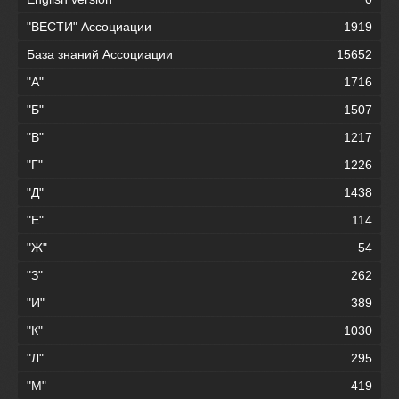
"ВЕСТИ" Ассоциации
1919
База знаний Ассоциации
15652
"А"
1716
"Б"
1507
"В"
1217
"Г"
1226
"Д"
1438
"Е"
114
"Ж"
54
"З"
262
"И"
389
"К"
1030
"Л"
295
"М"
419