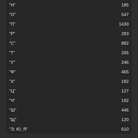
"Н"
185
"О"
547
"П"
1430
"Р"
283
"С"
882
"Т"
265
"У"
246
"Ф"
465
"Х"
182
"Ц"
127
"Ч"
192
"Ш"
446
"Щ"
120
"Э, Ю, Я"
610