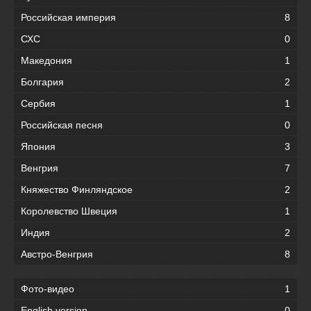
Российская империя
8
СХС
0
Македония
1
Болгария
2
Сербия
1
Российская песня
0
Япония
3
Венгрия
7
Княжество Финляндское
2
Королевство Швеция
1
Индия
2
Австро-Венгрия
8
Фото-видео
1
English version
0