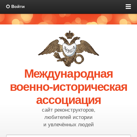
Войти
Международная
военно-историческая
ассоциация
сайт реконструкторов,
любителей истории
и увлечённых людей