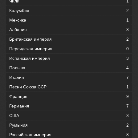
Чили
1
Колумбия
2
Мексика
1
Албания
3
Британская империя
2
Персидская империя
0
Испанская империя
3
Польша
4
Италия
7
Песни Союза ССР
1
Франция
9
Германия
7
США
3
Румыния
2
Российская империя
8