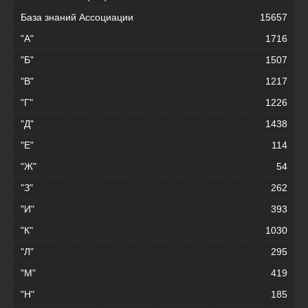
База знаний Ассоциации
15657
"А"
1716
"Б"
1507
"В"
1217
"Г"
1226
"Д"
1438
"Е"
114
"Ж"
54
"З"
262
"И"
393
"К"
1030
"Л"
295
"М"
419
"Н"
185