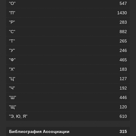
"О"
547
"П"
1430
"Р"
283
"С"
882
"Т"
265
"У"
246
"Ф"
465
"Х"
183
"Ц"
127
"Ч"
192
"Ш"
446
"Щ"
120
"Э, Ю, Я"
610
Библиография Ассоциации
315