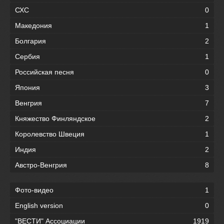
СХС
0
Македония
1
Болгария
2
Сербия
1
Российская песня
0
Япония
3
Венгрия
7
Княжество Финляндское
2
Королевство Швеция
1
Индия
2
Австро-Венгрия
8
Фото-видео
1
English version
0
"ВЕСТИ" Ассоциации
1919