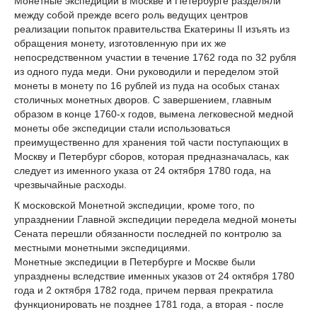
Монетные экспедиции в Москве и Петербурге разделяли
между собой прежде всего роль ведущих центров
реализации попыток правительства Екатерины II изъять из
обращения монету, изготовленную при их же
непосредственном участии в течение 1762 года по 32 рубля
из одного пуда меди. Они руководили и переделом этой
монеты в монету по 16 рублей из пуда на особых станах
столичных монетных дворов. С завершением, главным
образом в конце 1760-х годов, вымена легковесной медной
монеты обе экспедиции стали использоваться
преимущественно для хранения той части поступающих в
Москву и Петербург сборов, которая предназначалась, как
следует из именного указа от 24 октября 1780 года, на
чрезвычайные расходы.
К московской Монетной экспедиции, кроме того, по
упразднении Главной экспедиции передела медной монеты
Сената перешли обязанности последней по контролю за
местными монетными экспедициями.
Монетные экспедиции в Петербурге и Москве были
упразднены вследствие именных указов от 24 октября 1780
года и 2 октября 1782 года, причем первая прекратила
функционировать не позднее 1781 года, а вторая - после