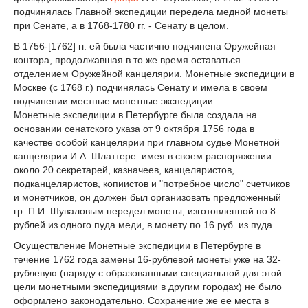
подчинялась Главной экспедиции передела медной монеты
при Сенате, а в 1768-1780 гг. - Сенату в целом.
В 1756-[1762] гг. ей была частично подчинена Оружейная
контора, продолжавшая в то же время оставаться
отделением Оружейной канцелярии. Монетные экспедиции в
Москве (с 1768 г.) подчинялась Сенату и имела в своем
подчинении местные монетные экспедиции.
Монетные экспедиции в Петербурге была создала на
основании сенатского указа от 9 октября 1756 года в
качестве особой канцелярии при главном судье Монетной
канцелярии И.А. Шлаттере: имея в своем распоряжении
около 20 секретарей, казначеев, канцеляристов,
подканцеляристов, копиистов и "потребное число" счетчиков
и монетчиков, он должен был организовать предложенный
гр. П.И. Шуваловым передел монеты, изготовленной по 8
рублей из одного пуда меди, в монету по 16 руб. из пуда.
Осуществление Монетные экспедиции в Петербурге в
течение 1762 года замены 16-рублевой монеты уже на 32-
рублевую (наряду с образованными специальной для этой
цели монетными экспедициями в другим городах) не было
оформлено законодательно. Сохранение же ее места в