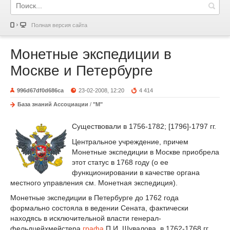
Полная версия сайта
Монетные экспедиции в
Москве и Петербурге
996d67df0d686ca
23-02-2008, 12:20
4 414
База знаний Ассоциации
/
"М"
Существовали в 1756-1782; [1796]-1797 гг.
Центральное учреждение, причем
Монетные экспедиции в Москве приобрела
этот статус в 1768 году (о ее
функционировании в качестве органа
местного управления см. Монетная экспедиция).
Монетные экспедиции в Петербурге до 1762 года
формально состояла в ведении Сената, фактически
находясь в исключительной власти генерал-
фельдцейхмейстера
графа
П.И. Шувалова, в 1762-1768 гг.