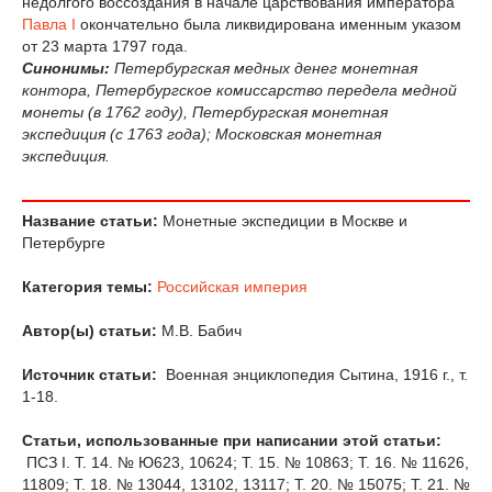
недолгого воссоздания в начале царствования императора
Павла I
окончательно была ликвидирована именным указом
от 23 марта 1797 года.
Синонимы:
Петербургская медных денег монетная
контора, Петербургское комиссарство передела медной
монеты (в 1762 году), Петербургская монетная
экспедиция (с 1763 года); Московская монетная
экспедиция.
Название статьи:
Монетные экспедиции в Москве и
Петербурге
Категория темы:
Российская империя
Автор(ы) статьи:
М.В. Бабич
Источник статьи:
Военная энциклопедия Сытина, 1916 г., т.
1-18.
Статьи, использованные при написании этой статьи:
ПСЗ I. Т. 14. № Ю623, 10624; Т. 15. № 10863; Т. 16. № 11626,
11809; Т. 18. № 13044, 13102, 13117; Т. 20. № 15075; Т. 21. №