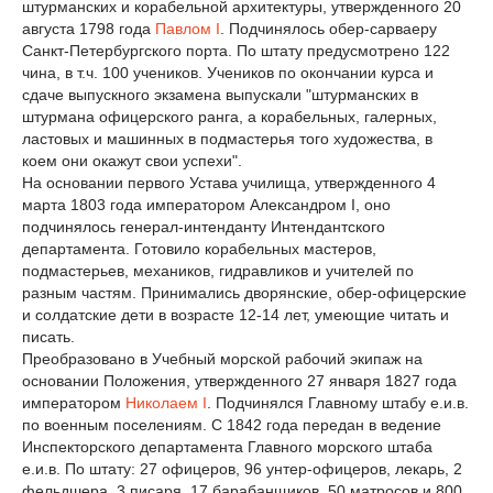
штурманских и корабельной архитектуры, утвержденного 20
августа 1798 года
Павлом I
. Подчинялось обер-сарваеру
Санкт-Петербургского порта. По штату предусмотрено 122
чина, в т.ч. 100 учеников. Учеников по окончании курса и
сдаче выпускного экзамена выпускали "штурманских в
штурмана офицерского ранга, а корабельных, галерных,
ластовых и машинных в подмастерья того художества, в
коем они окажут свои успехи".
На основании первого Устава училища, утвержденного 4
марта 1803 года императором Александром I, оно
подчинялось генерал-интенданту Интендантского
департамента. Готовило корабельных мастеров,
подмастерьев, механиков, гидравликов и учителей по
разным частям. Принимались дворянские, обер-офицерские
и солдатские дети в возрасте 12-14 лет, умеющие читать и
писать.
Преобразовано в Учебный морской рабочий экипаж на
основании Положения, утвержденного 27 января 1827 года
императором
Николаем I
. Подчинялся Главному штабу е.и.в.
по военным поселениям. С 1842 года передан в ведение
Инспекторского департамента Главного морского штаба
е.и.в. По штату: 27 офицеров, 96 унтер-офицеров, лекарь, 2
фельдшера, 3 писаря, 17 барабанщиков, 50 матросов и 800