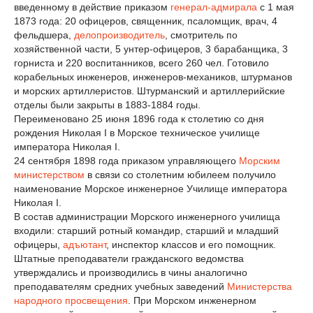
введенному в действие приказом
генерал-адмирала
с 1 мая
1873 года: 20 офицеров, священник, псаломщик, врач, 4
фельдшера,
делопроизводитель
, смотритель по
хозяйственной части, 5 унтер-офицеров, 3 барабанщика, 3
горниста и 220 воспитанников, всего 260 чел. Готовило
корабельных инженеров, инженеров-механиков, штурманов
и морских артиллеристов. Штурманский и артиллерийские
отделы были закрыты в 1883-1884 годы.
Переименовано 25 июня 1896 года к столетию со дня
рождения Николая I в Морское техническое училище
императора Николая I.
24 сентября 1898 года приказом управляющего
Морским
министерством
в связи со столетним юбилеем получило
наименование Морское инженерное Училище императора
Николая I.
В состав администрации Морского инженерного училища
входили: старший ротный командир, старший и младший
офицеры,
адъютант
, инспектор классов и его помощник.
Штатные преподаватели гражданского ведомства
утверждались и производились в чины аналогично
преподавателям средних учебных заведений
Министерства
народного просвещения
. При Морском инженерном