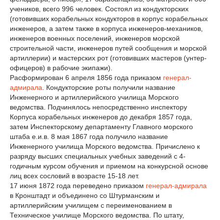
учеников, всего 996 человек. Состоял из кондукторских
(готовивших корабельных кондукторов в корпус корабельных
инженеров, а затем также в корпуса инженеров-механиков,
инженеров военных поселений, инженеров морской
строительной части, инженеров путей сообщения и морской
артиллерии) и мастерских рот (готовивших мастеров (унтер-
офицеров) в рабочие экипажи).
Расформирован 6 апреля 1856 года приказом
генерал-
адмирала
. Кондукторские роты получили название
Инженерного и артиллерийского училища Морского
ведомства. Подчинялось непосредственно инспектору
Корпуса корабельных инженеров до декабря 1857 года,
затем Инспекторскому департаменту Главного морского
штаба е.и.в. 8 мая 1867 года получило название
Инженерного училища Морского ведомства. Причислено к
разряду высших специальных учебных заведений с 4-
годичным курсом обучения и приемом на конкурсной основе
лиц всех сословий в возрасте 15-18 лет.
17 июня 1872 года переведено приказом
генерал-адмирала
в Кронштадт и объединено со Штурманским и
артиллерийским училищем с переименованием в
Техническое училище Морского ведомства. По штату,