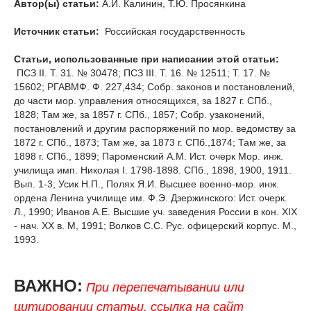
Автор(ы) статьи:
А.И. Калинин, Т.Ю. Просянкина
Источник статьи:
Российская государственность
Статьи, использованные при написании этой статьи:
ПСЗ II. Т. 31. № 30478; ПСЗ III. Т. 16. № 12511; Т. 17. №
15602; РГАВМФ. Ф. 227,434; Собр. законов и постановлений,
до части мор. управления относящихся, за 1827 г. СПб.,
1828; Там же, за 1857 г. СПб., 1857; Собр. узаконений,
постановлений и другим распоряжений по мор. ведомству за
1872 г. СПб., 1873; Там же, за 1873 г. СПб.,1874; Там же, за
1898 г. СПб., 1899; Пароменский A.M. Ист. очерк Мор. инж.
училища имп. Николая I. 1798-1898. СПб., 1898, 1900, 1911.
Вып. 1-3; Усик Н.П., Полях Я.И. Высшее военно-мор. инж.
ордена Ленина училище им. Ф.Э. Дзержинского: Ист. очерк.
Л., 1990; Иванов А.Е. Высшие уч. заведения России в кон. XIX
- нач. XX в. М, 1991; Волков С.С. Рус. офицерский корпус. М.,
1993.
ВАЖНО:
При перепечатывании или
цитировании статьи, ссылка на сайт