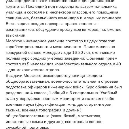
училище действовали хозяйственные и дисциплинарный
комитеты. Последний под председательством начальника
училища и состоял из: инспектора классов, его помощника,
священника, батальонного командира и младших офицеров.
В его задачи входил надзор за нравственностью
воспитанников, обсуждение проступков юнкеров, наложение
взысканий.
Морское инженерное училище состояло из двух отделов:
кораблестроительного и механического. Принимались на
конкурсной основе молодые люди 16-20 лет, окончившие
полный курс средних учебных заведений. Обычный прием
состоял из 5 человек для кораблестроительного отдела и 40
- для механического отдела.
В задачи Морского инженерного училища входили
общеобразовательная, военно-воспитательная и строевая
подготовка офицеров инженерных войск. Курс обучения был
разделен на 4 класса, 1 общий и 3 специальных. Учебный
план утверждался военным министром и включал в себя
военные науки (фортификация, ж.-д. дело, артиллерия,
тактика, военная топография и другие );
общеобразовательные (закон божий, математика,
иностранные языки и другие ); все отрасли военно-
служебной подготовки.