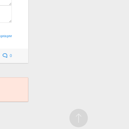
циации
0