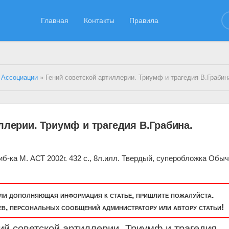
Главная
Контакты
Правила
 Ассоциации
» Гений советской артиллерии. Триумф и трагедия В.Грабин
ллерии. Триумф и трагедия В.Грабина.
б-ка М. АСТ 2002г. 432 с., 8л.илл. Твердый, суперобложка Обы
или дополняющая информация к статье, пришлите пожалуйста.
, персональных сообщений администратору или автору статьи!
ий советской артиллерии. Триумф и трагедия