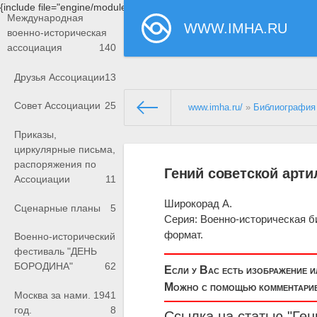
{include file="engine/modules/saperu/head.php"}
Международная
WWW.IMHA.RU
военно-историческая
ассоциация
140
Друзья Ассоциации
13
Совет Ассоциации
25
www.imha.ru/
»
Библиография
Приказы,
циркулярные письма,
распоряжения по
Гений советской арти
Ассоциации
11
Широкорад А.
Сценарные планы
5
Серия: Военно-историческая би
формат.
Военно-исторический
фестиваль "ДЕНЬ
БОРОДИНА"
62
Если у Вас есть изображение 
Можно с помощью комментариев
Москва за нами. 1941
год.
8
Ссылка на статью "Ген