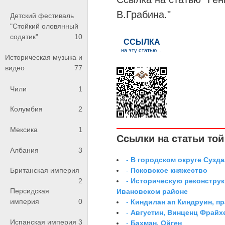
В.Грабина."
Детский фестиваль
"Стойкий оловянный
содатик"
10
Историческая музыка и
видео
77
Чили
1
Колумбия
2
Мексика
1
Ссылки на статьи той 
Албания
3
-
В городском округе Сузд
-
Псковское княжество
Британская империя
-
Историческую реконструк
2
Персидская
Ивановском районе
империя
0
-
Киндилан ап Киндруин, п
-
Августин, Винценц Фрайх
Испанская империя
3
-
Бахман, Ойген