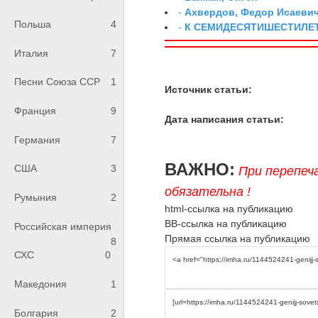
-
Ахвердов, Федор Исаевич
Польша
4
-
К СЕМИДЕСЯТИШЕСТИЛЕ
Италия
7
Песни Союза ССР
1
Источник статьи:
Франция
9
Дата написания статьи:
Германия
7
ВАЖНО:
США
3
При перепеч
обязательна !
Румыния
2
html-ссылка на публикацию
BB-ссылка на публикацию
Российская империя
Прямая ссылка на публикацию
8
СХС
0
Македония
1
Болгария
2