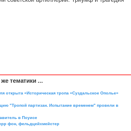
же тематики ...
аля открыта «Историческая тропа «Суздальское Ополье»
цию "Тропой партизан. Испытание временем" провели в
равитель в Поуисе
ерр фон, фельдцейхмейстер