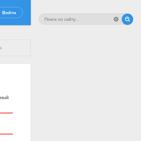
Войти
а.
чный