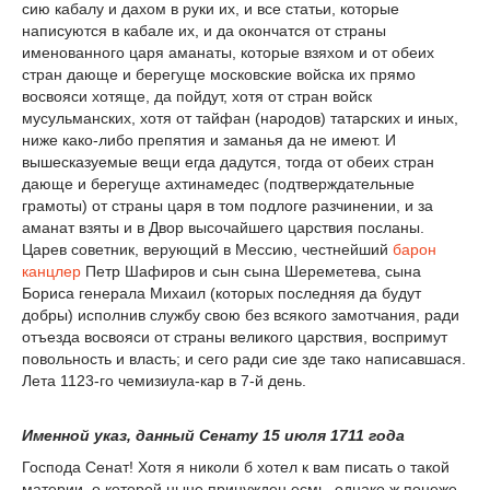
сию кабалу и дахом в руки их, и все статьи, которые
написуются в кабале их, и да окончатся от страны
именованного царя аманаты, которые взяхом и от обеих
стран дающе и берегуще московские войска их прямо
восвояси хотяще, да пойдут, хотя от стран войск
мусульманских, хотя от тайфан (народов) татарских и иных,
ниже како-либо препятия и заманья да не имеют. И
вышесказуемые вещи егда дадутся, тогда от обеих стран
дающе и берегуще ахтинамедес (подтверждательные
грамоты) от страны царя в том подлоге разчинении, и за
аманат взяты и в Двор высочайшего царствия посланы.
Царев советник, верующий в Мессию, честнейший
барон
канцлер
Петр Шафиров и сын сына Шереметева, сына
Бориса генерала Михаил (которых последняя да будут
добры) исполнив службу свою без всякого замотчания, ради
отъезда восвояси от страны великого царствия, воспримут
повольность и власть; и сего ради сие зде тако написавшася.
Лета 1123-го чемизиула-кар в 7-й день.
Именной указ, данный Сенату 15 июля 1711 года
Господа Сенат! Хотя я николи б хотел к вам писать о такой
материи, о которой ныне принужден есмь, однако ж понеже