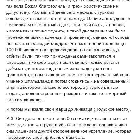
так воля Божия благоволила (и грехи христианские не
допустили). Ибо мы в 8 день сего месяца, с турками
сошлись, и с самого того дни, даже до 10 числа полудень, в
превеликом огне неточию дни, но и ночи были, и правда,
никогда как и почал служить, в такой дисперации не были
(понеже не имели конницы и провианта), однако ж Господь
Бог так наших людей ободрил, что хотя неприятели вяще
100 000 числом нас превосходили, но однако ж всегда
отбиты были, так что принуждены сами закопаться и
апрошами яко фортецию наши единые только рогатки
добывать, и потом когда оным зело надокучил наш
трактамент, а нам вышереченное, то в вышереченный день
учинено штильштанд и потом сгодились и на совершенный
мир, на котором положено все города у турков взятые
отдать, а новопостроенные разорить: и тако тот смертный
пир сим кончался.
И потом мы взяли свой марш до Живатца (Польское место).
Р. S. Сие дело есть хотя и не без печали, что лишиться тех
мест, где столько труда и убытков положено, однако ж чаю
сим лишением другой стороне великое укрепление, которая
несравнительной прибылью нам есть.