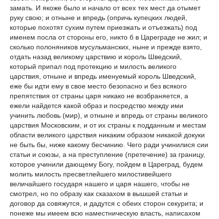
замать. И якоже было и начало от всех тех мест да отымет
руку свою; и отныне и впредь (опричь купецких людей,
которые похотят сухим путем приезжать и отъезжать) под
именем посла от стороны его, никто б в Цареграде не жил; и
сколько полоняников мусульманских, ныне и прежде взято,
отдать назад великому царствию и король Шведский,
который припал под протекцию и милость великого
царствия, отныне и впредь именуемый король Шведский,
еже бы идти ему в свое место безопасно и без всякого
препятствия от страны царя никако не возбраняется, а
ежели найдется какой образ и посредство между ими
учинить любовь (мир), и отныне и впредь от страны великого
царствия Московским, и от их страны к подданным и местам
области великого царствия никаким образом никакой докуки
не быть бы, ниже какому бесчинию. Чего ради учинилися сии
статьи и союзы, а на преступление (претечение) за границу,
которое учинили дающему Богу, пойдем в Цареград, будем
молить милость пресветлейшего милостивейшего
величайшего государя нашего и царя нашего, чтобы не
смотрел, но по образу как сказахом в вышшей статьи и
договор да совяжутся, и дадутся с обеих сторон секурита; и
понеже мы имеем всю наместническую власть, написахом