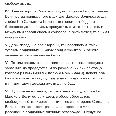
свободу иметь.
IV.
Понеже король Свейской под защищение Его Салтанова
Величества пришел, того ради Его Царское Величество для
любви Его Салтанова Величества, оного свободно и
безопасно до его земель пропустить соизволяет, и ежели
между ими соглашенось и соизволено быть может, то с ним и
мир учинить.
V.
Дабы впредь на обе стороны, как российским, так и
турским подданным никаких обид и убытков ни от кого
учинено по сим пактам не было.
VI.
По сим пактам все прежние неприятельские поступки
забвению да предадутся, и по разменении сих пактов (о
котором разменении мы полную мочь имеем), войска оба
без помешательства друг другу да отойдут, и ни от кого в
пути друг другу досады имети да не будут.
VII.
Турские невольники, сколько оных в государстве Его
Царского Величества и здесь в обозе обретается,
свобождены быть имеют; против того жив стороне Салтанова
Величества, все после разорвания прежнего мира,
российские подданные пленные освобождены будут. Во