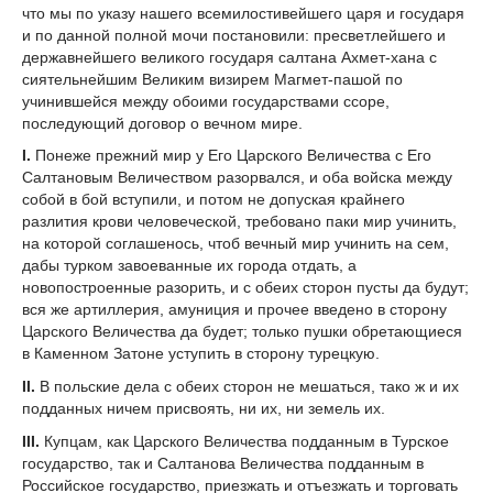
что мы по указу нашего всемилостивейшего царя и государя
и по данной полной мочи постановили: пресветлейшего и
державнейшего великого государя салтана Ахмет-хана с
сиятельнейшим Великим визирем Магмет-пашой по
учинившейся между обоими государствами ссоре,
последующий договор о вечном мире.
I.
Понеже прежний мир у Его Царского Величества с Его
Салтановым Величеством разорвался, и оба войска между
собой в бой вступили, и потом не допуская крайнего
разлития крови человеческой, требовано паки мир учинить,
на которой соглашенось, чтоб вечный мир учинить на сем,
дабы турком завоеванные их города отдать, а
новопостроенные разорить, и с обеих сторон пусты да будут;
вся же артиллерия, амуниция и прочее введено в сторону
Царского Величества да будет; только пушки обретающиеся
в Каменном Затоне уступить в сторону турецкую.
II.
В польские дела с обеих сторон не мешаться, тако ж и их
подданных ничем присвоять, ни их, ни земель их.
III.
Купцам, как Царского Величества подданным в Турское
государство, так и Салтанова Величества подданным в
Российское государство, приезжать и отъезжать и торговать