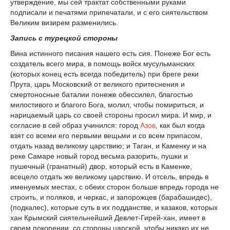
утверждение, мы сей трактат собственными руками
подписали и печатями припечатали, и с его сиятельством
Великим визирем разменились.
Запись с турецкой стороны
Вина истинного писания нашего есть сия. Понеже Бог есть
создатель всего мира, в помощь войск мусульманских
(которых конец есть всегда победитель) при бреге реки
Прута, царь Московский от великого притеснения и
смертоносные баталии понеже обессилел, благостью
милостивого и благого Бога, молил, чтобы помириться, и
нарицаемый царь со своей стороны просил мира. И мир, и
согласие в сей образ учинился: город
Азов
, как был когда
взят со всеми его первыми вещьми и со всем припасом,
отдать назад великому царствию; и Таган, и Каменку и на
реке Самаре новый город весьма разорить, пушки и
пушечный (гранатный) двор, который есть в Каменке,
всецело отдать же великому царствию. И отсель, впредь в
именуемых местах, с обеих сторон больше впредь города не
строить, и поляков, и черкас, и запорожцев (барабашидес),
(подкалес), которые суть в их подданстве, и казаков, которых
хан Крымский сиятельнейший Девлет-Гирей-хан, имеет в
своем покорении, со стороны царской, чтобы никако их не