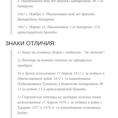
2. Наименована той же бригады Батарейною № 5-го
батареею.
1863 г. Ноября 4. Наименована той же бригады
Батарейною батареею.
1867 г. Марта 14. Наименована
1-ю батареею 12-й
артиллерийской бригады.
ЗНАКИ ОТЛИЧИЯ:
1) Знаки на головных уборах с надписью: "За отличие".
2) Петлицы за военное отличие на офицерских
мундирах.
То и другое пожаловано 13 Апреля 1813 г. за подвиги в
Отечественной войне 1812 г. (в командование
Подполковника Гулевича) в бытность батарейною №
23-го ротою 23-й артиллерийской бригады.
3) Георгиевские петлицы на мундирах нижних чинов,
пожалованные 17 Апреля 1878 г. за подвиги в войну с
Турциею 1877 и 1878 гг. (в командование полковника
Будде).