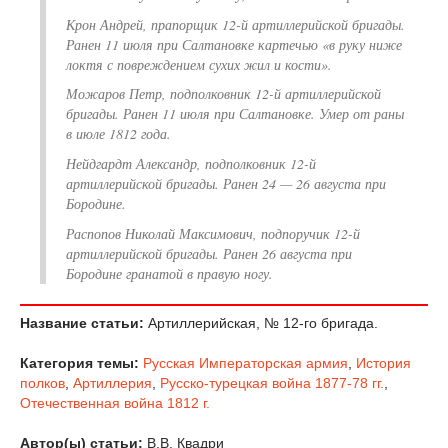
Крон Андрей, прапорщик 12-й артиллерийской бригады.
Ранен 11 июля при Салтановке картечью «в руку ниже
локтя с повреждением сухих жил и кости».
Можаров Петр, подполковник 12-й артиллерийской
бригады. Ранен 11 июля при Салтановке. Умер от раны
в июле 1812 года.
Нейдгардт Александр, подполковник 12-й
артиллерийской бригады. Ранен 24 — 26 августа при
Бородине.
Распопов Николай Максимович, подпоручик 12-й
артиллерийской бригады. Ранен 26 августа при
Бородине гранатой в правую ногу.
Название статьи:
Артиллерийская, № 12-го бригада.
Категория темы:
Русская Императорская армия
,
История
полков
,
Артиллерия
,
Русско-турецкая война 1877-78 гг.
,
Отечественная война 1812 г.
Автор(ы) статьи:
В.В. Квадри