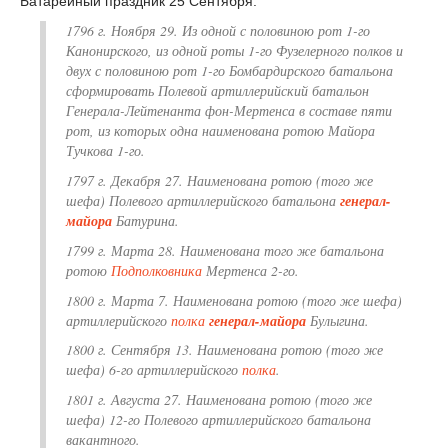
Батарейный праздник 25 Сентября.
1796 г. Ноября 29. Из одной с половиною рот 1-го
Канонирского, из одной роты 1-го Фузелерного полков и
двух с половиною рот 1-го Бомбардирского батальона
сформировать
Полевой артиллерийский батальон
Генерала-Лейтенанта фон-Мертенса
в составе пяти
рот, из которых одна наименована
ротою Майора
Тучкова 1-го.
1797 г. Декабря 27. Наименована ротою (того же
шефа) Полевого артиллерийского батальона
генерал-
майора
Батурина.
1799 г. Марта 28. Наименована того же батальона
ротою
Подполковника
Мертенса 2-го.
1800 г. Марта 7. Наименована ротою (того же шефа)
артиллерийского
полка
генерал-майора
Булыгина.
1800 г. Сентября 13. Наименована ротою (того же
шефа) 6-го артиллерийского
полка
.
1801 г. Августа 27. Наименована ротою (того же
шефа) 12-го Полевого артиллерийского батальона
вакантного.