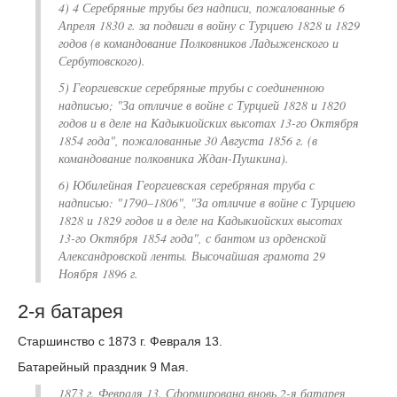
4) 4 Серебряные трубы без надписи, пожалованные 6
Апреля 1830 г. за подвиги в войну с Турциею 1828 и 1829
годов (в командование Полковников Ладыженского и
Сербутовского).
5) Георгиевские серебряные трубы с соединенною
надписью; "За отличие в войне с Турцией 1828 и 1820
годов и в деле на Кадыкиойских высотах 13-го Октября
1854 года", пожалованные 30 Августа 1856 г. (в
командование полковника Ждан-Пушкина).
6) Юбилейная Георгиевская серебряная труба с
надписью: "1790–1806", "За отличие в войне с Турциею
1828 и 1829 годов и в деле на Кадыкиойских высотах
13-го Октября 1854 года", с бантом из орденской
Александровской ленты. Высочайшая грамота 29
Ноября 1896 г.
2-я батарея
Старшинство с 1873 г. Февраля 13.
Батарейный праздник 9 Мая.
1873 г. Февраля 13. Сформирована вновь
2-я батарея