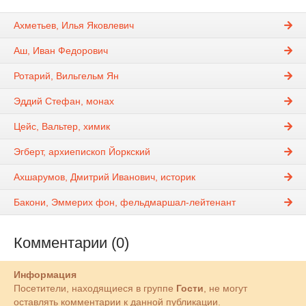
Ахметьев, Илья Яковлевич
Аш, Иван Федорович
Ротарий, Вильгельм Ян
Эддий Стефан, монах
Цейс, Вальтер, химик
Эгберт, архиепископ Йоркский
Ахшарумов, Дмитрий Иванович, историк
Бакони, Эммерих фон, фельдмаршал-лейтенант
Комментарии (0)
Информация
Посетители, находящиеся в группе
Гости
, не могут
оставлять комментарии к данной публикации.