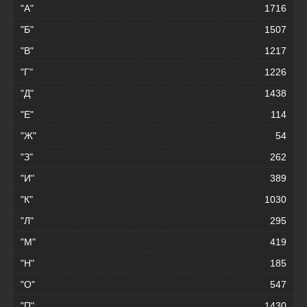
"А"
1716
"Б"
1507
"В"
1217
"Г"
1226
"Д"
1438
"Е"
114
"Ж"
54
"З"
262
"И"
389
"К"
1030
"Л"
295
"М"
419
"Н"
185
"О"
547
"П"
1430