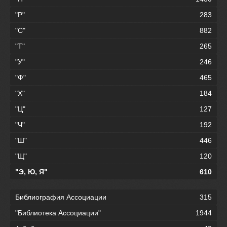
"Р"
283
"С"
882
"Т"
265
"У"
246
"Ф"
465
"Х"
184
"Ц"
127
"Ч"
192
"Ш"
446
"Щ"
120
"Э, Ю, Я"
610
Библиография Ассоциации
315
"Библиотека Ассоциации"
1944