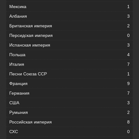
Мексика
1
Албания
3
Британская империя
2
Персидская империя
0
Испанская империя
3
Польша
4
Италия
7
Песни Союза ССР
1
Франция
9
Германия
7
США
3
Румыния
2
Российская империя
8
СХС
0