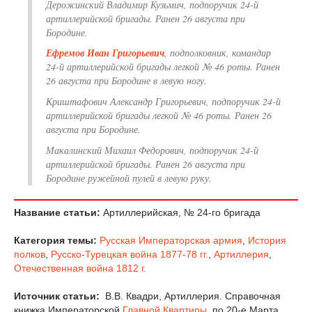
Дерожинский Владимир Кузьмич, подпоручик 24-й
артиллерийской бригады. Ранен 26 августа при
Бородине.
Ефремов Иван Григорьевич
, подполковник, командир
24-й артиллерийской бригады легкой № 46 роты. Ранен
26 августа при Бородине в левую ногу.
Криштафович Александр Григорьевич, подпоручик 24-й
артиллерийской бригады легкой № 46 роты. Ранен 26
августа при Бородине.
Макалинский Михаил Федорович, подпоручик 24-й
артиллерийской бригады. Ранен 26 августа при
Бородине ружейной пулей в левую руку.
Название статьи:
Артиллерийская, № 24-го бригада
Категория темы:
Русская Императорская армия
,
История
полков
,
Русско-Турецкая война 1877-78 гг.
,
Артиллерия
,
Отечественная война 1812 г.
Источник статьи:
В.В. Квадри, Артиллерия. Справочная
книжка Императорской
Главной Квартиры
, по 20-е Марта