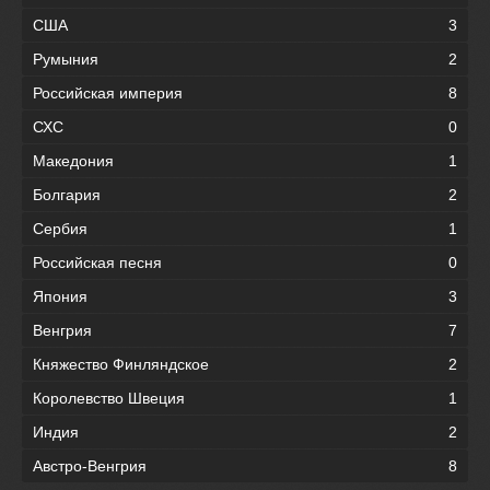
США
3
Румыния
2
Российская империя
8
СХС
0
Македония
1
Болгария
2
Сербия
1
Российская песня
0
Япония
3
Венгрия
7
Княжество Финляндское
2
Королевство Швеция
1
Индия
2
Австро-Венгрия
8