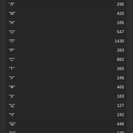
"Л"
295
"М"
420
"Н"
185
"О"
547
"П"
1430
"Р"
283
"С"
882
"Т"
265
"У"
246
"Ф"
465
"Х"
183
"Ц"
127
"Ч"
192
"Ш"
446
"Щ"
120