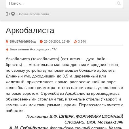
Полная версия сайта
Аркобалиста
996d67df0d686ca
26-08-2008, 12:49
3 244
База знаний Ассоциации
/
"А"
Аркобалиста (токсобалиста) (лат. arcus — дуга, ballo —
бросать) — метательная машина древних и средних веков,
по своему устройству напоминающая большие арбалеты.
Длинный лук, доходивший до 3,5 м. деревянный или
железный, прикреплялся к раме, расположенной на паре
колес большого диаметра: тетива натягивалась укрепленным
на раме воротом. Стрельба из Аркобалисты производилась
обыкновенными стрелами так, и тяжелые стрелы ("карро") и
каменными или свинцовыми шарами. Перевозилась вместе с
войсками.
Полковник В.Ф. ШПЕРК, ФОРТИФИКАЦИОННЫЙ
СЛОВАРЬ, ВИА, Москва-1946
А. М. Губайдуллин
, Фортификационный словарь. Казань.