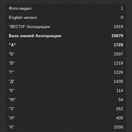
Фото-видео
1
English version
0
"ВЕСТИ" Ассоциации
1919
База знаний Ассоциации
15679
"А"
1729
"Б"
1507
"В"
1218
"Г"
1226
"Д"
1438
"Е"
114
"Ж"
54
"З"
262
"И"
400
"К"
1030