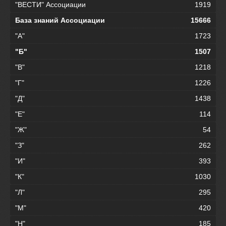
"ВЕСТИ" Ассоциации
1919
База знаний Ассоциации
15666
"А"
1723
"Б"
1507
"В"
1218
"Г"
1226
"Д"
1438
"Е"
114
"Ж"
54
"З"
262
"И"
393
"К"
1030
"Л"
295
"М"
420
"Н"
185