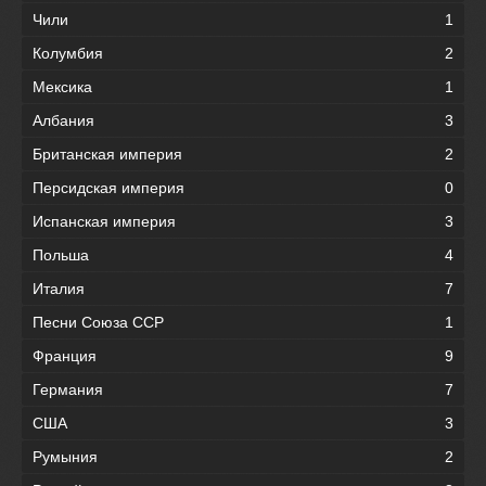
Чили
1
Колумбия
2
Мексика
1
Албания
3
Британская империя
2
Персидская империя
0
Испанская империя
3
Польша
4
Италия
7
Песни Союза ССР
1
Франция
9
Германия
7
США
3
Румыния
2