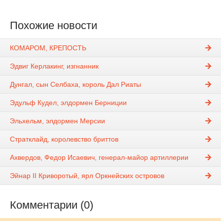
Похожие новости
КОМАРОМ, КРЕПОСТЬ
Эдвиг Керлакинг, изгнанник
Дунгал, сын Селбаха, король Дал Риаты
Эдульф Кудел, элдормен Берниции
Эльхельм, элдормен Мерсии
Стратклайд, королевство бриттов
Ахвердов, Федор Исаевич, генерал-майор артиллерии
Эйнар II Криворотый, ярл Оркнейских островов
Комментарии (0)