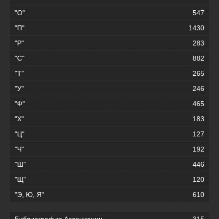
"О"
547
"П"
1430
"Р"
283
"С"
882
"Т"
265
"У"
246
"Ф"
465
"Х"
183
"Ц"
127
"Ч"
192
"Ш"
446
"Щ"
120
"Э, Ю, Я"
610