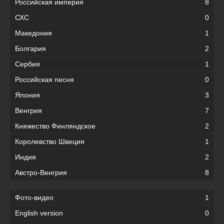
Российская империя
8
СХС
0
Македония
1
Болгария
2
Сербия
1
Российская песня
0
Япония
3
Венгрия
7
Княжество Финляндское
2
Королевство Швеция
1
Индия
2
Австро-Венгрия
8
Фото-видео
1
English version
0