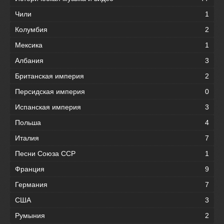
Чили
1
Колумбия
2
Мексика
1
Албания
3
Британская империя
2
Персидская империя
0
Испанская империя
3
Польша
4
Италия
7
Песни Союза ССР
1
Франция
9
Германия
7
США
3
Румыния
2