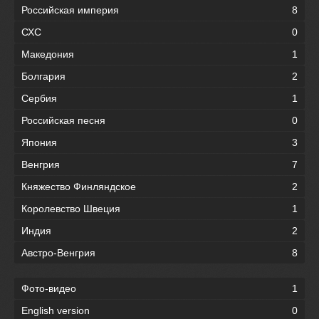
Российская империя
8
СХС
0
Македония
1
Болгария
2
Сербия
1
Российская песня
0
Япония
3
Венгрия
7
Княжество Финляндское
2
Королевство Швеция
1
Индия
2
Австро-Венгрия
8
Фото-видео
1
English version
0