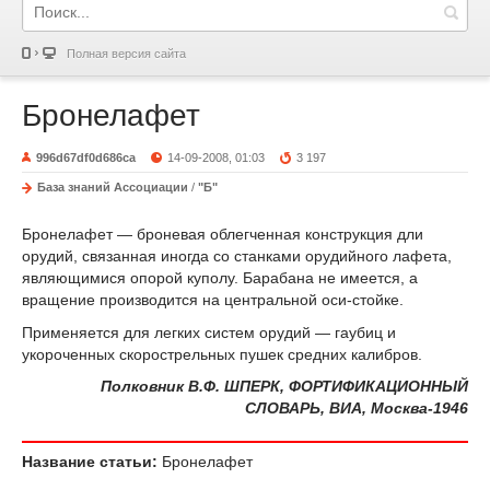
Полная версия сайта
Бронелафет
996d67df0d686ca
14-09-2008, 01:03
3 197
База знаний Ассоциации
/
"Б"
Бронелафет — броневая облегченная конструкция дли
орудий, связанная иногда со станками орудийного лафета,
являющимися опорой куполу. Барабана не имеется, а
вращение производится на центральной оси-стойке.
Применяется для легких систем орудий — гаубиц и
укороченных скорострельных пушек средних калибров.
Полковник В.Ф. ШПЕРК, ФОРТИФИКАЦИОННЫЙ
СЛОВАРЬ, ВИА, Москва-1946
Название статьи:
Бронелафет