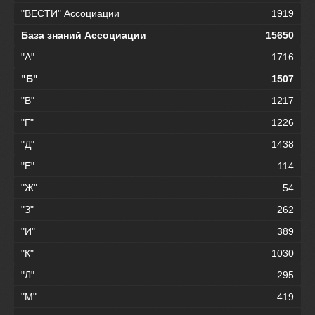
"ВЕСТИ" Ассоциации
1919
База знаний Ассоциации
15650
"А"
1716
"Б"
1507
"В"
1217
"Г"
1226
"Д"
1438
"Е"
114
"Ж"
54
"З"
262
"И"
389
"К"
1030
"Л"
295
"М"
419