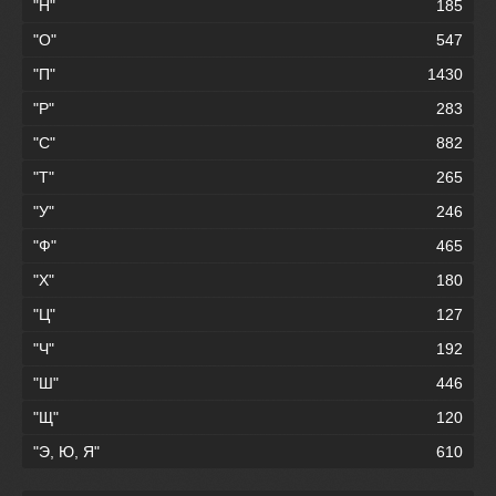
"Н"
185
"О"
547
"П"
1430
"Р"
283
"С"
882
"Т"
265
"У"
246
"Ф"
465
"Х"
180
"Ц"
127
"Ч"
192
"Ш"
446
"Щ"
120
"Э, Ю, Я"
610