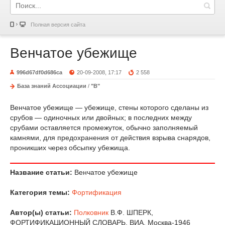
Полная версия сайта
Венчатое убежище
996d67df0d686ca
20-09-2008, 17:17
2 558
База знаний Ассоциации
/
"В"
Венчатое убежище — убежище, стены которого сделаны из
срубов — одиночных или двойных; в последних между
срубами оставляется промежуток, обычно заполняемый
камнями, для предохранения от действия взрыва снарядов,
проникших через обсыпку убежища.
Название статьи:
Венчатое убежище
Категория темы:
Фортификация
Автор(ы) статьи:
Полковник
В.Ф. ШПЕРК,
ФОРТИФИКАЦИОННЫЙ СЛОВАРЬ, ВИА, Москва-1946