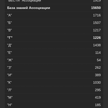
"ВЕСТИ" Ассоциации
1919
База знаний Ассоциации
15650
"А"
1716
"Б"
1507
"В"
1217
"Г"
1226
"Д"
1438
"Е"
114
"Ж"
54
"З"
262
"И"
389
"К"
1030
"Л"
295
"М"
419
"Н"
185