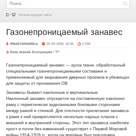
Полная версия сайта
Газонепроницаемый занавес
996d67df0d686ca
20-09-2008, 18:36
2 599
База знаний Ассоциации
/
"Г"
Газонепроницаемый занавес — кусок ткани, обработанный
специальными газонепроницаемыми составами и
применяемый для закрывания дверных проемов в убежищах
для защиты от проникания ОВ.
Занавесы бывают наклонные и вертикальные.
Наклонный занавес опускается на поставленную наклонно
раму с герметически заделанными боковыми сторонами
между рамой и стенкой. Для плотности прилегания занавеса
к раме к ней прикрепляется несколько парных планок с
внешней и внутренней стороны. Этот тип занавеса наиболее
прост и почти без изменений существует с Первой Мировой
войны 1914-1918 гг., когда он впервые был предложен