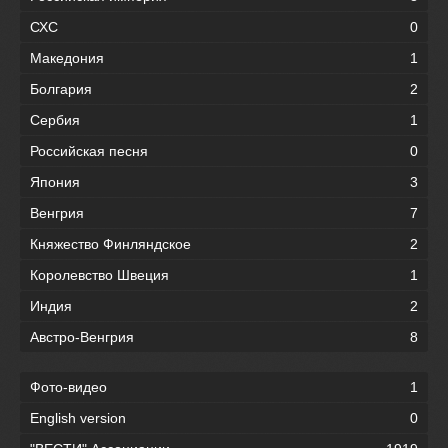
СХС
0
Македония
1
Болгария
2
Сербия
1
Российская песня
0
Япония
3
Венгрия
7
Княжество Финляндское
2
Королевство Швеция
1
Индия
2
Австро-Венгрия
8
Фото-видео
1
English version
0