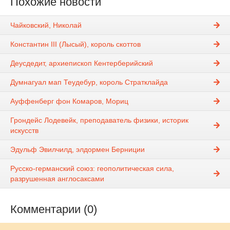
Похожие новости
Чайковский, Николай
Константин III (Лысый), король скоттов
Деусдедит, архиепископ Кентерберийский
Думнагуал мап Теудебур, король Стратклайда
Ауффенберг фон Комаров, Мориц
Грондейс Лодевейк, преподаватель физики, историк
искусств
Эдульф Эвилчилд, элдормен Берниции
Русско-германский союз: геополитическая сила,
разрушенная англосаксами
Комментарии (0)