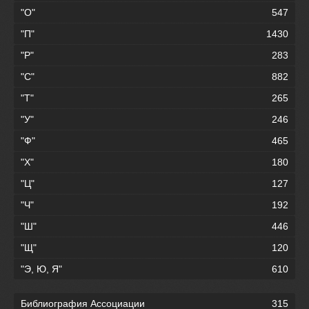
"О"
547
"П"
1430
"Р"
283
"С"
882
"Т"
265
"У"
246
"Ф"
465
"Х"
180
"Ц"
127
"Ч"
192
"Ш"
446
"Щ"
120
"Э, Ю, Я"
610
Библиография Ассоциации
315