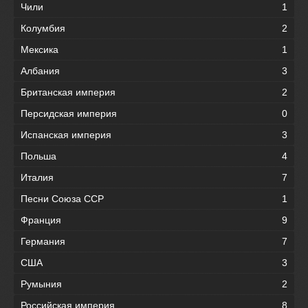
Чили
1
Колумбия
2
Мексика
1
Албания
3
Британская империя
2
Персидская империя
0
Испанская империя
3
Польша
4
Италия
7
Песни Союза ССР
1
Франция
9
Германия
7
США
3
Румыния
2
Российская империя
8