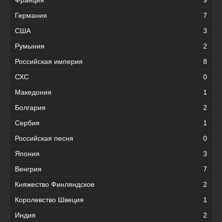
Франция
9
Германия
7
США
3
Румыния
2
Российская империя
8
СХС
0
Македония
1
Болгария
2
Сербия
1
Российская песня
0
Япония
3
Венгрия
7
Княжество Финляндское
2
Королевство Швеция
1
Индия
2