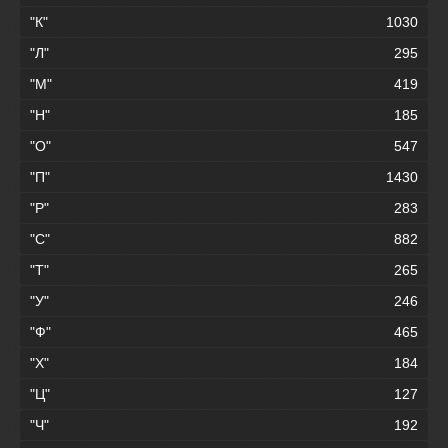
"К"
1030
"Л"
295
"М"
419
"Н"
185
"О"
547
"П"
1430
"Р"
283
"С"
882
"Т"
265
"У"
246
"Ф"
465
"Х"
184
"Ц"
127
"Ч"
192