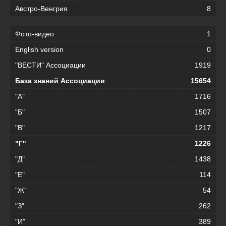
Австро-Венгрия
8
Фото-видео
1
English version
0
"ВЕСТИ" Ассоциации
1919
База знаний Ассоциации
15654
"А"
1716
"Б"
1507
"В"
1217
"Г"
1226
"Д"
1438
"Е"
114
"Ж"
54
"З"
262
"И"
389