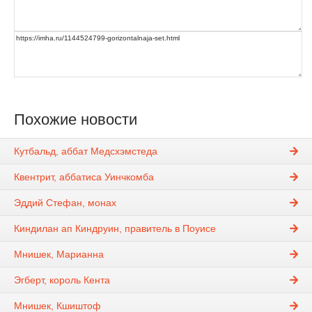
Похожие новости
Кутбальд, аббат Медсхэмстеда
Квентрит, аббатиса Уинчкомба
Эддий Стефан, монах
Киндилан ап Киндруин, правитель в Поуисе
Мнишек, Марианна
Эгберт, король Кента
Мнишек, Кшиштоф