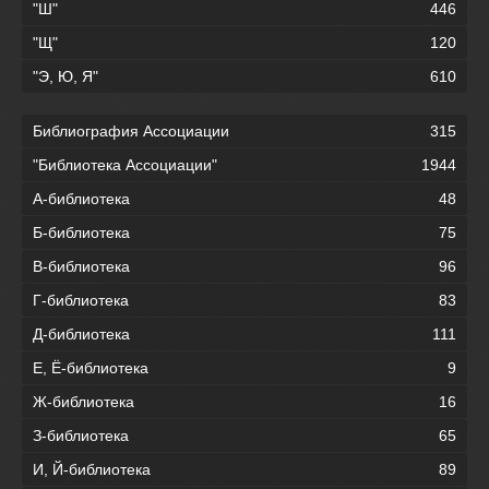
"Ш"
446
"Щ"
120
"Э, Ю, Я"
610
Библиография Ассоциации
315
"Библиотека Ассоциации"
1944
А-библиотека
48
Б-библиотека
75
В-библиотека
96
Г-библиотека
83
Д-библиотека
111
Е, Ё-библиотека
9
Ж-библиотека
16
З-библиотека
65
И, Й-библиотека
89