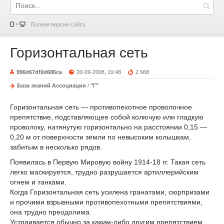
Полная версия сайта
Горизонтальная сеть
996d67df0d686ca
20-09-2008, 19:48
2 668
База знаний Ассоциации
/
"Г"
Горизонтальная сеть — противопехотное проволочное
препятствие, подставляющее собой колючую или гладкую
проволоку, натянутую горизонтально на расстоянии 0,15 —
0,20 м от поверхности земли по невысоким колышкам,
забитым в несколько рядов.
Появилась в Первую Мировую войну 1914-18 гг. Такая сеть
легко маскируется, трудно разрушается артиллерийским
огнем и танками.
Когда Горизонтальная сеть усилена гранатами, сюрпризами
и прочими взрывными противопехотными препятствиями,
она трудно преодолима.
Устраивается обычно за каким-либо другим препятствием,