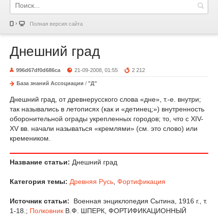
Полная версия сайта
Днешний град
996d67df0d686ca
21-09-2008, 01:55
2 212
База знаний Ассоциации
/
"Д"
Днешний град, от древнерусского слова «дне», т.-е. внутри;
так назывались в летописях (как и «детинец;») внутренность
оборонительной ограды укрепленных городов; то, что с XIV-
XV вв. начали называться «кремлями» (см. это слово) или
кремеником.
Название статьи:
Днешний град
Категория темы:
Древняя Русь
,
Фортификация
Источник статьи:
Военная энциклопедия Сытина, 1916 г., т.
1-18.;
Полковник
В.Ф. ШПЕРК, ФОРТИФИКАЦИОННЫЙ