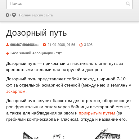
Полная версия сайта
Дозорный путь
996d67df0d686ca
21-09-2008, 01:56
3 306
База знаний Ассоциации
/
"Д"
Дозорный путь — прикрытый от настильного огня путь за
крепостными стенами для патрулей и дозоров.
Дозорный путь представляет собой проход, шириной 7-10
фт. за отдельной эскарпной стенкой (между нею и земляным
эскарпом
.
Дозорный путь служит банкетом для стрелков, обороняющих
ров фронтальным огнем через бойницы в эскарпной стенке,
а также для наблюдения за рвом и
прикрытым путем
(за
гребнями контр-эскарпа и гласиса), откуда и название его.