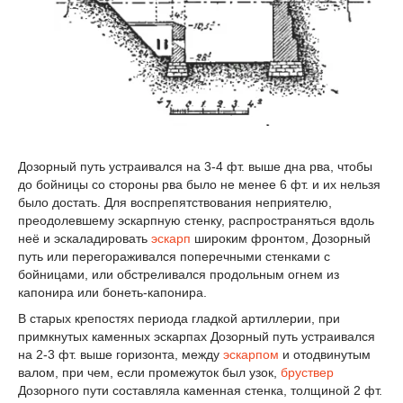
Дозорный путь устраивался на 3-4 фт. выше дна рва, чтобы
до бойницы со стороны рва было не менее 6 фт. и их нельзя
было достать. Для воспрепятствования неприятелю,
преодолевшему эскарпную стенку, распространяться вдоль
неё и эскаладировать
эскарп
широким фронтом, Дозорный
путь или перегораживался поперечными стенками с
бойницами, или обстреливался продольным огнем из
капонира или бонеть-капонира.
В старых крепостях периода гладкой артиллерии, при
примкнутых каменных эскарпах Дозорный путь устраивался
на 2-3 фт. выше горизонта, между
эскарпом
и отодвинутым
валом, при чем, если промежуток был узок,
бруствер
Дозорного пути составляла каменная стенка, толщиной 2 фт.