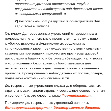
противоштурмового препятствия, трудно
разрушимого и находящегося под франковым огнем
из специальных сооружений, и
2)
безопасными от разрушения помещениями для
гарнизона и запасов.
Отличием Долговременных укреплений от временных и
полевых являются: сильные препятствия штурму, в виде
глубоких, широких и фланкируемых орудиями из
капонированных рвов, преимущественно с вертикальными
каменными преградами, присутствие противоштурмовой
артиллерии в башнях или бетонных убежищах, наличность
многочисленных безопасных от бомб казематов для
жительства гарнизона и для складов боевых и жизненных
припасов, бронированных наблюдательных постов, потерн,
подземной контр-минной системы и т.п.
Долговременные укрепления служат для обороны важных
стратегических пунктов страны и составляют основу понятия
о крепости (см. это слово, а также
Фортификация
).
Примерами долговременных укреплений являлись
долговременные форты
и
долговременные батареи
.