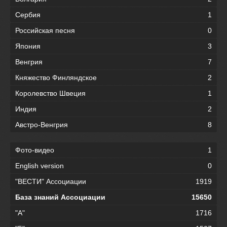
Сербия
1
Российская песня
0
Япония
3
Венгрия
7
Княжество Финляндское
2
Королевство Швеция
1
Индия
2
Австро-Венгрия
8
Фото-видео
1
English version
0
"ВЕСТИ" Ассоциации
1919
База знаний Ассоциации
15650
"А"
1716