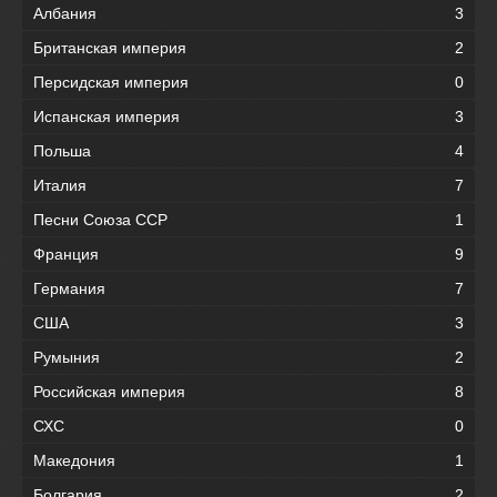
Албания
3
Британская империя
2
Персидская империя
0
Испанская империя
3
Польша
4
Италия
7
Песни Союза ССР
1
Франция
9
Германия
7
США
3
Румыния
2
Российская империя
8
СХС
0
Македония
1
Болгария
2