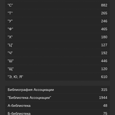
"С"
882
"Т"
265
"У"
246
"Ф"
465
"Х"
180
"Ц"
127
"Ч"
192
"Ш"
446
"Щ"
120
"Э, Ю, Я"
610
Библиография Ассоциации
315
"Библиотека Ассоциации"
1944
А-библиотека
48
Б-библиотека
75