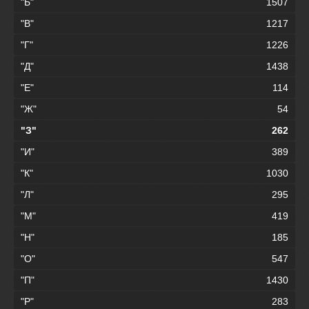
"Б"
1507
"В"
1217
"Г"
1226
"Д"
1438
"Е"
114
"Ж"
54
"З"
262
"И"
389
"К"
1030
"Л"
295
"М"
419
"Н"
185
"О"
547
"П"
1430
"Р"
283