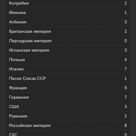
Колумбия
2
Мексика
1
Албания
3
Британская империя
2
Персидская империя
0
Испанская империя
3
Польша
4
Италия
7
Песни Союза ССР
1
Франция
9
Германия
7
США
3
Румыния
2
Российская империя
8
СХС
0