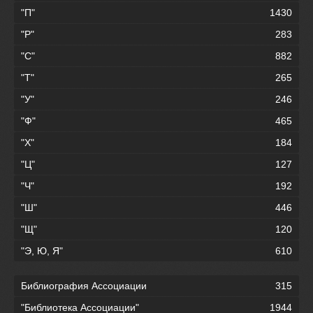
"П"
1430
"Р"
283
"С"
882
"Т"
265
"У"
246
"Ф"
465
"Х"
184
"Ц"
127
"Ч"
192
"Ш"
446
"Щ"
120
"Э, Ю, Я"
610
Библиография Ассоциации
315
"Библиотека Ассоциации"
1944