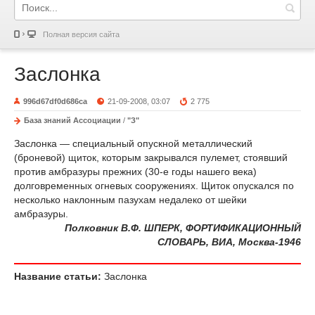
Полная версия сайта
Заслонка
996d67df0d686ca
21-09-2008, 03:07
2 775
База знаний Ассоциации
/
"З"
Заслонка — специальный опускной металлический
(броневой) щиток, которым закрывался пулемет, стоявший
против амбразуры прежних (30-е годы нашего века)
долговременных огневых сооружениях. Щиток опускался по
несколько наклонным пазухам недалеко от шейки
амбразуры.
Полковник В.Ф. ШПЕРК, ФОРТИФИКАЦИОННЫЙ
СЛОВАРЬ, ВИА, Москва-1946
Название статьи:
Заслонка