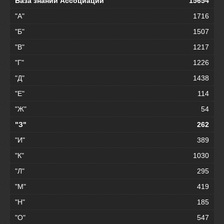
База знаний Ассоциации
15654
"А"
1716
"Б"
1507
"В"
1217
"Г"
1226
"Д"
1438
"Е"
114
"Ж"
54
"З"
262
"И"
389
"К"
1030
"Л"
295
"М"
419
"Н"
185
"О"
547