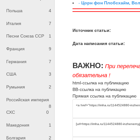
-
Цорн фон Плобсхайм, Во
Польша
4
Италия
7
Источник статьи:
Песни Союза ССР
1
Дата написания статьи:
Франция
9
Германия
7
ВАЖНО:
При перепеч
США
3
обязательна !
html-ссылка на публикацию
Румыния
2
BB-ссылка на публикацию
Прямая ссылка на публикацию
Российская империя
8
СХС
0
Македония
1
Болгария
2