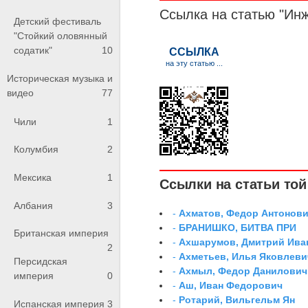
Ссылка на статью "Ин
Детский фестиваль
"Стойкий оловянный
содатик"
10
Историческая музыка и
видео
77
Чили
1
Колумбия
2
Мексика
1
Ссылки на статьи той 
Албания
3
-
Ахматов, Федор Антонович
-
БРАНИШКО, БИТВА ПРИ
Британская империя
-
Ахшарумов, Дмитрий Иван
2
-
Ахметьев, Илья Яковлеви
Персидская
-
Ахмыл, Федор Данилович,
империя
0
-
Аш, Иван Федорович
-
Ротарий, Вильгельм Ян
Испанская империя
3