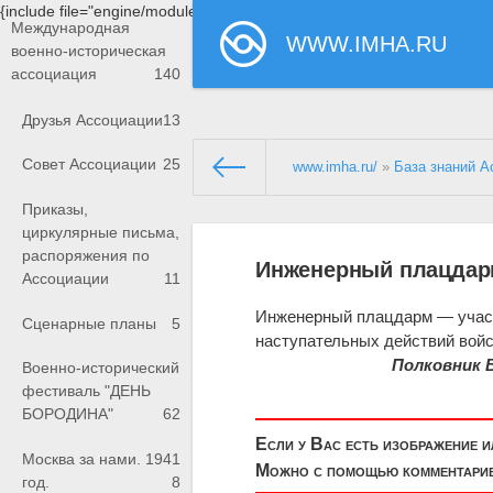
{include file="engine/modules/saperu/head.php"}
Международная
WWW.IMHA.RU
военно-историческая
ассоциация
140
Друзья Ассоциации
13
Совет Ассоциации
25
www.imha.ru/
»
База знаний А
Приказы,
циркулярные письма,
распоряжения по
Инженерный плацда
Ассоциации
11
Инженерный плацдарм — участ
Сценарные планы
5
наступательных действий войс
Полковник 
Военно-исторический
фестиваль "ДЕНЬ
БОРОДИНА"
62
Если у Вас есть изображение 
Москва за нами. 1941
Можно с помощью комментариев
год.
8