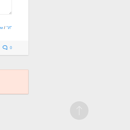
ии
/
"И"
0