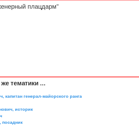
женерный плацдарм"
же тематики ...
, капитан генерал-майорского ранга
ович, историк
ч
 посадник