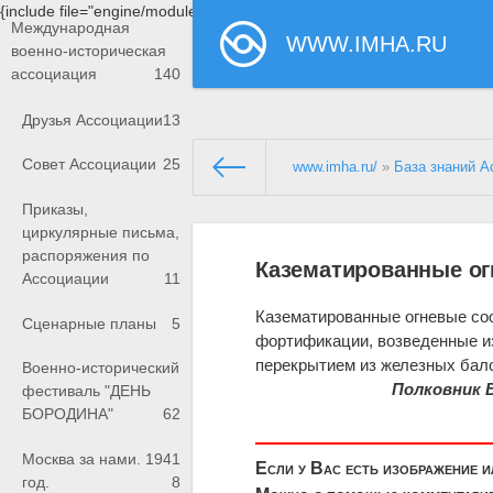
{include file="engine/modules/saperu/head.php"}
Международная
WWW.IMHA.RU
военно-историческая
ассоциация
140
Друзья Ассоциации
13
Совет Ассоциации
25
www.imha.ru/
»
База знаний А
Приказы,
циркулярные письма,
распоряжения по
Казематированные о
Ассоциации
11
Казематированные огневые со
Сценарные планы
5
фортификации, возведенные из
перекрытием из железных бало
Военно-исторический
Полковник 
фестиваль "ДЕНЬ
БОРОДИНА"
62
Москва за нами. 1941
Если у Вас есть изображение 
год.
8