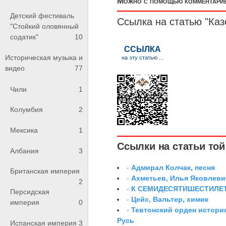
Можно с помощью комментариев
Детский фестиваль
Ссылка на статью "Ка
"Стойкий оловянный
содатик"
10
Историческая музыка и
видео
77
Чили
1
Колумбия
2
Мексика
1
Ссылки на статьи той 
Албания
3
-
Адмирал Колчак, песня
Британская империя
-
Ахметьев, Илья Яковлеви
2
-
К СЕМИДЕСЯТИШЕСТИЛЕ
Персидская
-
Цейс, Вальтер, химик
империя
0
-
Тевтонский орден истори
Русь
Испанская империя
3