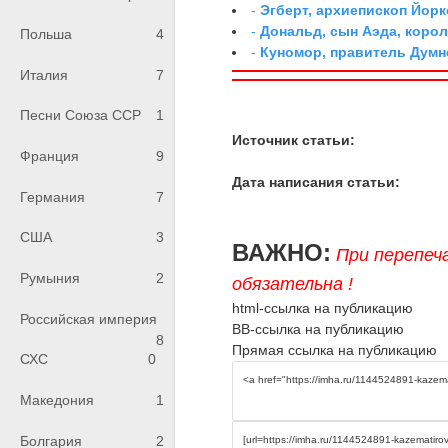
-
Эгберт, архиепископ Йорк
-
Дональд, сын Аэда, коро
Польша
4
-
Куномор, правитель Дум
Италия
7
Песни Союза ССР
1
Источник статьи:
Франция
9
Дата написания статьи:
Германия
7
США
3
ВАЖНО:
При перепеч
Румыния
2
обязательна !
html-ссылка на публикацию
Российская империя
BB-ссылка на публикацию
8
Прямая ссылка на публикацию
СХС
0
Македония
1
Болгария
2