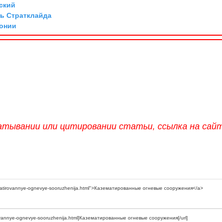
ский
ль Стратклайда
нонии
атывании или цитировании статьи, ссылка на сай