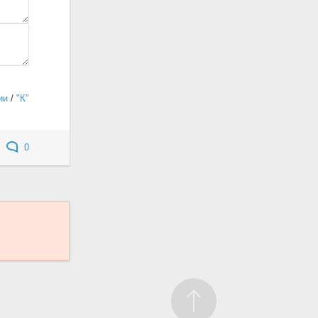
ии
/
"К"
0