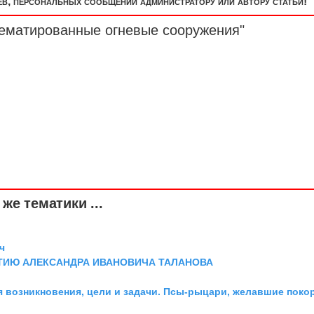
, персональных сообщений администратору или автору статьи!
зематированные огневые сооружения"
же тематики ...
ч
ТИЮ АЛЕКСАНДРА ИВАНОВИЧА ТАЛАНОВА
я возникновения, цели и задачи. Псы-рыцари, желавшие поко