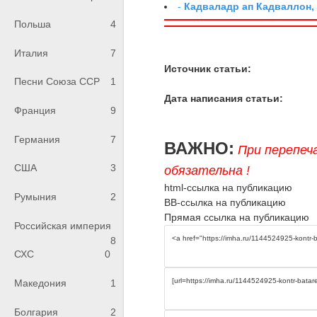
-
Кадваладр ап Кадваллон,
Польша
4
Италия
7
Источник статьи:
Песни Союза ССР
1
Дата написания статьи:
Франция
9
Германия
7
ВАЖНО:
При перепеч
США
3
обязательна !
html-ссылка на публикацию
Румыния
2
BB-ссылка на публикацию
Прямая ссылка на публикацию
Российская империя
8
СХС
0
Македония
1
Болгария
2