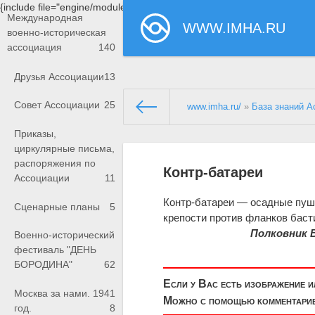
{include file="engine/modules/saperu/head.php"}
Международная
WWW.IMHA.RU
военно-историческая
ассоциация
140
Друзья Ассоциации
13
Совет Ассоциации
25
www.imha.ru/
»
База знаний А
Приказы,
циркулярные письма,
распоряжения по
Контр-батареи
Ассоциации
11
Контр-батареи — осадные пуш
Сценарные планы
5
крепости против фланков баст
Полковник 
Военно-исторический
фестиваль "ДЕНЬ
БОРОДИНА"
62
Если у Вас есть изображение 
Москва за нами. 1941
Можно с помощью комментариев
год.
8