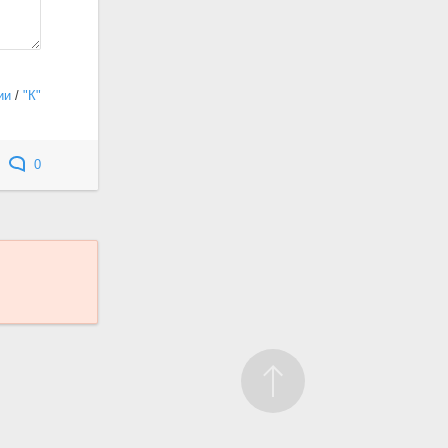
ии
/
"К"
0