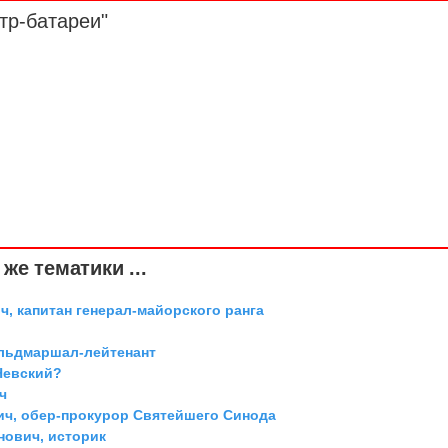
тр-батареи"
же тематики ...
, капитан генерал-майорского ранга
ельдмаршал-лейтенант
Невский?
ч
ич, обер-прокурор Святейшего Синода
ович, историк