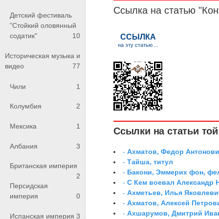
Ссылка на статью "Кон
Детский фестиваль
"Стойкий оловянный
содатик"
10
Историческая музыка и
видео
77
Чили
1
Колумбия
2
Мексика
1
Ссылки на статьи той 
Албания
3
-
Ахматов, Федор Антонович
-
Тайша, титул
Британская империя
-
Бакони, Эммерих фон, ф
2
-
С Кем воевал Александр 
Персидская
-
Ахметьев, Илья Яковлеви
империя
0
-
Ахматов, Алексей Петров
-
Ахшарумов, Дмитрий Иван
Испанская империя
3