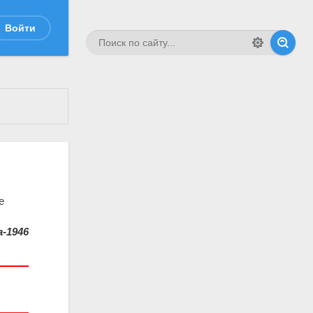
Войти
е
-1946