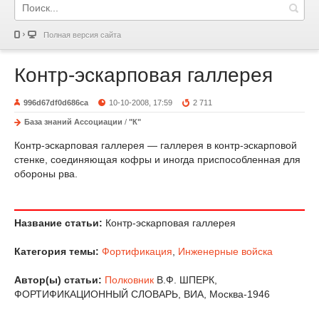
Полная версия сайта
Контр-эскарповая галлерея
996d67df0d686ca
10-10-2008, 17:59
2 711
База знаний Ассоциации
/
"К"
Контр-эскарповая галлерея — галлерея в контр-эскарповой
стенке, соединяющая кофры и иногда приспособленная для
обороны рва.
Название статьи:
Контр-эскарповая галлерея
Категория темы:
Фортификация
,
Инженерные войска
Автор(ы) статьи:
Полковник
В.Ф. ШПЕРК,
ФОРТИФИКАЦИОННЫЙ СЛОВАРЬ, ВИА, Москва-1946