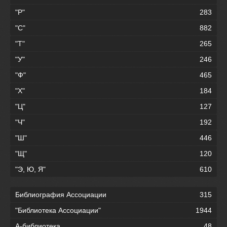
"Р"
283
"С"
882
"Т"
265
"У"
246
"Ф"
465
"Х"
184
"Ц"
127
"Ч"
192
"Ш"
446
"Щ"
120
"Э, Ю, Я"
610
Библиография Ассоциации
315
"Библиотека Ассоциации"
1944
А-библиотека
48