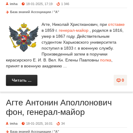
imha
18-01-2025, 17:19
1 346
База знаний Ассоциации
/
"А"
Агте, Николай Христианович, при
отставке
в 1859 г.
генерал-майор
, родился в 1816,
умер в 1867 году. Действительным
студентом Харьковского университета
поступил в 1833 г. в военную службу.
Произведенный затем в поручики
кирасирского Е. И. В. Вел. Кн. Елены Павловны
полка
,
принят в военную академию ...
Читать ...
0
Агте Антонин Аполлонович
фон, генерал-майор
imha
18-01-2025, 16:01
34
База знаний Ассоциации
/
"А"