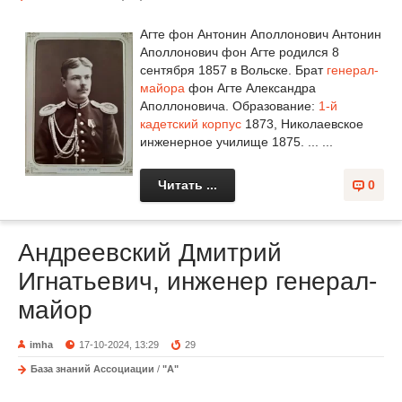
Агте фон Антонин Аполлонович Антонин
Аполлонович фон Агте родился 8
сентября 1857 в Вольске. Брат
генерал-
майора
фон Агте Александра
Аполлоновича. Образование:
1-й
кадетский корпус
1873, Николаевское
инженерное училище 1875. ... ...
Читать ...
0
Андреевский Дмитрий
Игнатьевич, инженер генерал-
майор
imha
17-10-2024, 13:29
29
База знаний Ассоциации
/
"А"