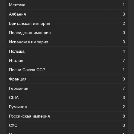
Мексика
1
Албания
3
Британская империя
2
Персидская империя
0
Испанская империя
3
Польша
4
Италия
7
Песни Союза ССР
1
Франция
9
Германия
7
США
3
Румыния
2
Российская империя
8
СХС
0