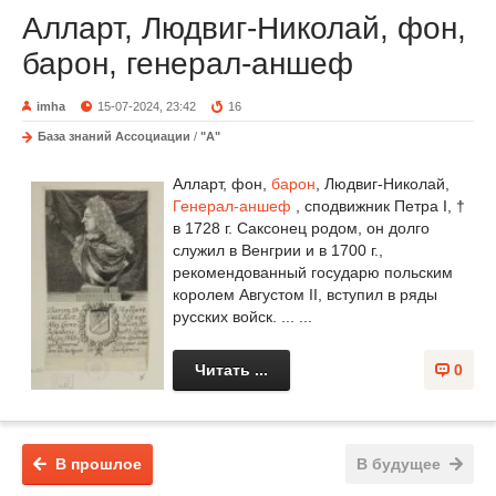
Алларт, Людвиг-Николай, фон,
барон, генерал-аншеф
imha
15-07-2024, 23:42
16
База знаний Ассоциации
/
"А"
Алларт, фон,
барон
, Людвиг-Николай,
Генерал-аншеф
, сподвижник Петра I, †
в 1728 г. Саксонец родом, он долго
служил в Венгрии и в 1700 г.,
рекомендованный государю польским
королем Августом II, вступил в ряды
русских войск. ... ...
Читать ...
0
В прошлое
В будущее