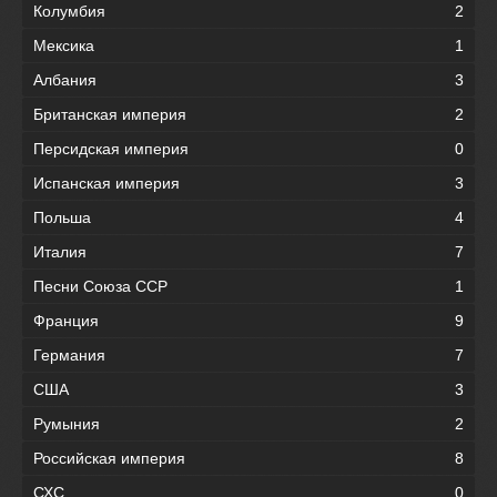
Колумбия
2
Мексика
1
Албания
3
Британская империя
2
Персидская империя
0
Испанская империя
3
Польша
4
Италия
7
Песни Союза ССР
1
Франция
9
Германия
7
США
3
Румыния
2
Российская империя
8
СХС
0