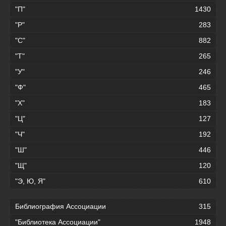
"П"
1430
"Р"
283
"С"
882
"Т"
265
"У"
246
"Ф"
465
"Х"
183
"Ц"
127
"Ч"
192
"Ш"
446
"Щ"
120
"Э, Ю, Я"
610
Библиография Ассоциации
315
"Библиотека Ассоциации"
1948