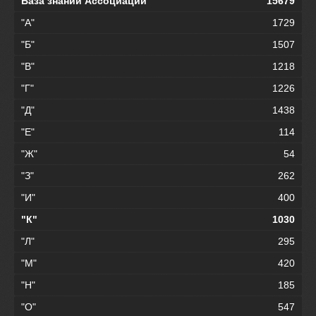
База знаний Ассоциации
15679
"А"
1729
"Б"
1507
"В"
1218
"Г"
1226
"Д"
1438
"Е"
114
"Ж"
54
"З"
262
"И"
400
"К"
1030
"Л"
295
"М"
420
"Н"
185
"О"
547