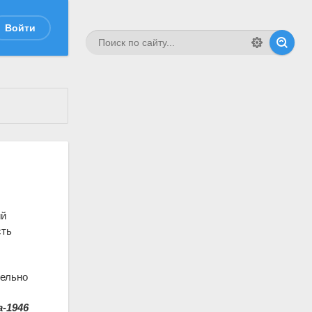
Войти
ий
сть
тельно
-1946