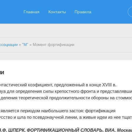
Главная
Контакты
Правила
ссоциации
»
"М"
» Момент фортификации
ии
астический коэфициент, предложенный в конце XVIII в.
уа для определения силы крепостного фронта и представлявш
 деления теоретической продолжительности обороны на стоимо
и является периодом наибольшего застоя: фортификация
сство и шла по псевдонаучной линии, а живые идеи из нее тща
В.Ф. ШПЕРК, ФОРТИФИКАЦИОННЫЙ СЛОВАРЬ, ВИА, Москва