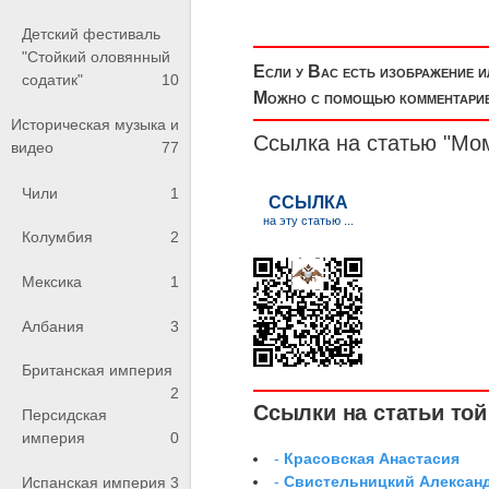
Детский фестиваль
"Стойкий оловянный
Если у Вас есть изображение 
содатик"
10
Можно с помощью комментариев
Историческая музыка и
Ссылка на статью "Мо
видео
77
Чили
1
Колумбия
2
Мексика
1
Албания
3
Британская империя
2
Ссылки на статьи той 
Персидская
империя
0
-
Красовская Анастасия
-
Свистельницкий Алексан
Испанская империя
3