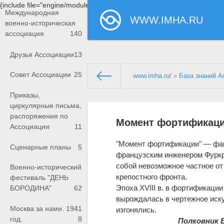
{include file="engine/modules/saperu/head.php"}
Международная
WWW.IMHA.RU
военно-историческая
ассоциация
140
Друзья Ассоциации
13
Совет Ассоциации
25
www.imha.ru/
»
База знаний А
Приказы,
циркулярные письма,
распоряжения по
Момент фортификац
Ассоциации
11
"Момент фортификации" — фант
Сценарные планы
5
французским инженером Фуркр
собой невозможное частное от
Военно-исторический
крепостного фронта.
фестиваль "ДЕНЬ
Эпоха XVIII в. в фортификаци
БОРОДИНА"
62
вырождалась в чертежное иску
Москва за нами. 1941
изгонялись.
год.
8
Полковник 