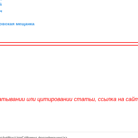
й
ч
овская мещанка
атывании или цитировании статьи, ссылка на сай