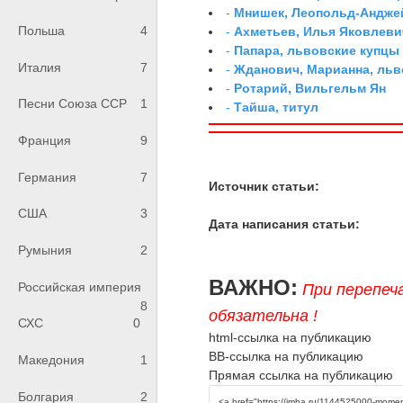
-
Мнишек, Леопольд-Андже
Польша
4
-
Ахметьев, Илья Яковлеви
-
Папара, львовские купцы
Италия
7
-
Жданович, Марианна, льв
-
Ротарий, Вильгельм Ян
Песни Союза ССР
1
-
Тайша, титул
Франция
9
Германия
7
Источник статьи:
США
3
Дата написания статьи:
Румыния
2
ВАЖНО:
Российская империя
При перепеч
8
обязательна !
СХС
0
html-ссылка на публикацию
BB-ссылка на публикацию
Македония
1
Прямая ссылка на публикацию
Болгария
2